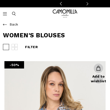
Camomilla Italia®
Open mobile navigation
Toggle mobile search
Back
WOMEN'S BLOUSES
FILTER
View 3 products per row
View 4 products per row
-50%
Add to
wishlist