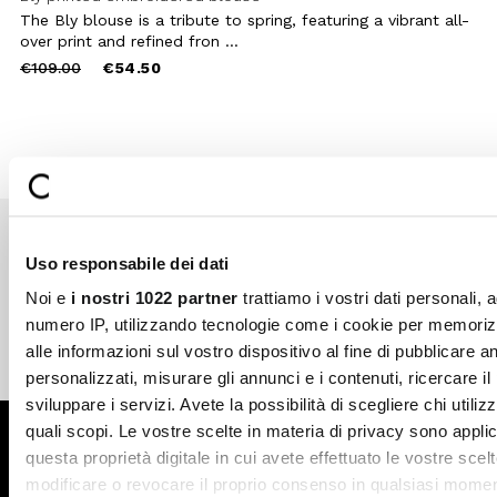
The Bly blouse is a tribute to spring, featuring a vibrant all-
over print and refined fron ...
Price
to
€109.00
€54.50
reduced
from
Uso responsabile dei dati
Secure payments
Fast shipping
Noi e
i nostri 1022 partner
trattiamo i vostri dati personali, 
numero IP, utilizzando tecnologie come i cookie per memori
alle informazioni sul vostro dispositivo al fine di pubblicare 
Free return in-store
Guaranteed support
personalizzati, misurare gli annunci e i contenuti, ricercare il
sviluppare i servizi. Avete la possibilità di scegliere chi utilizz
quali scopi. Le vostre scelte in materia di privacy sono applic
Subscribe to the newsletter
questa proprietà digitale in cui avete effettuato le vostre scel
modificare o revocare il proprio consenso in qualsiasi momen
SUBSCRIBE