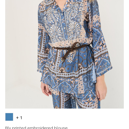
+ 1
Bly printed embroidered blouse