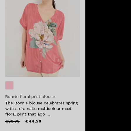
Bonnie floral print blouse
The Bonnie blouse celebrates spring
with a dramatic multicolour maxi
floral print that ado ...
Price
to
€89.00
€44.50
reduced