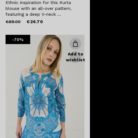
Ethnic inspiration for this Kurta
blouse with an all-over pattern,
featuring a deep V-neck ...
Price
to
€89.00
€26.70
reduced
from
-70%
Add to
wishlist