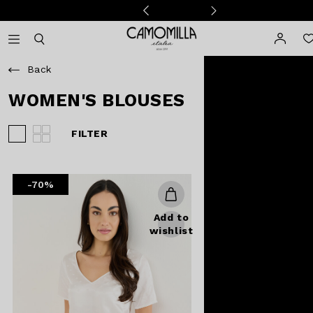
Camomilla Italia®
Open mobile navigation
Toggle mobile search
Back
WOMEN'S BLOUSES
FILTER
View 3 products per row
View 4 products per row
-70%
Add to
wishlist