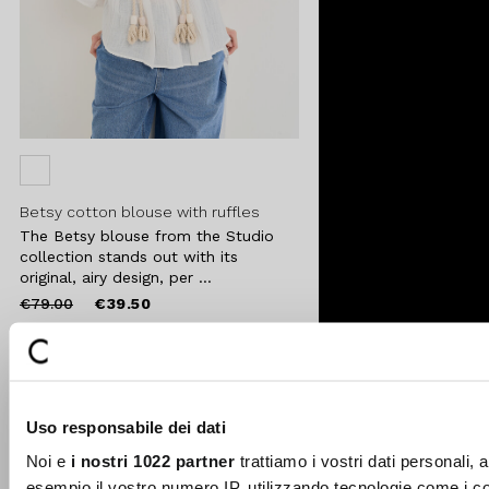
Betsy cotton blouse with ruffles
The Betsy blouse from the Studio
collection stands out with its
original, airy design, per ...
Price
to
€79.00
€39.50
reduced
from
-70%
Add to
Uso responsabile dei dati
wishlist
Noi e
i nostri 1022 partner
trattiamo i vostri dati personali, 
esempio il vostro numero IP, utilizzando tecnologie come i c