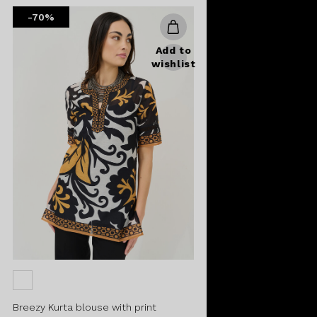
from
-70%
Add to
wishlist
Breezy Kurta blouse with print