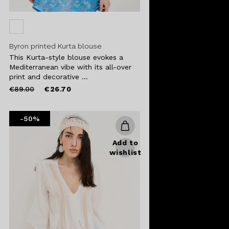
Byron printed Kurta blouse
This Kurta-style blouse evokes a
Mediterranean vibe with its all-over
print and decorative ...
Price
to
€89.00
€26.70
reduced
from
-50%
Add to
wishlist