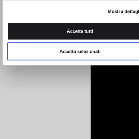
sui cookie.
Mostra dettagl
Utilizziamo i cookie per personalizzare contenuti ed annunci,
fornire funzionalità dei social media e per analizzare il nostro
Accetta tutti
traffico. Condividiamo inoltre informazioni sul modo in cui utili
nostro sito con i nostri partner che si occupano di analisi dei 
web, pubblicità e social media, i quali potrebbero combinarle
Accetta selezionati
altre informazioni che ha fornito loro o che hanno raccolto da
utilizzo dei loro servizi.