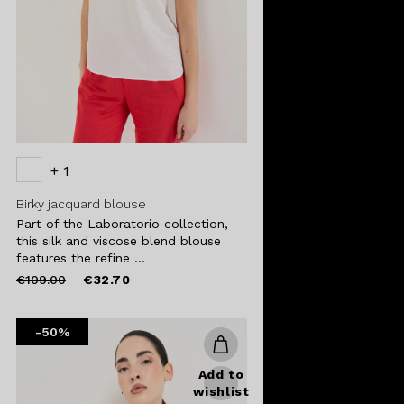
+ 1
Birky jacquard blouse
Part of the Laboratorio collection,
this silk and viscose blend blouse
features the refine ...
Price
to
€109.00
€32.70
reduced
from
-50%
Add to
wishlist