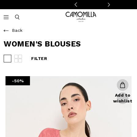
Camomilla Italia®
Open mobile navigation
Toggle mobile search
Back
WOMEN'S BLOUSES
FILTER
View 3 products per row
View 4 products per row
-50%
Add to
wishlist