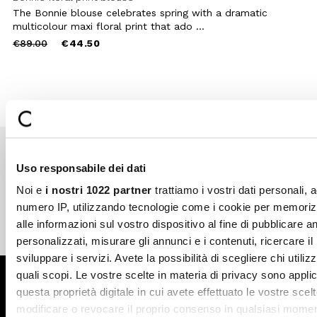
The Bonnie blouse celebrates spring with a dramatic
multicolour maxi floral print that ado ...
Price
to
€89.00
€44.50
reduced
from
Uso responsabile dei dati
Secure payments
Fast shipping
Noi e
i nostri 1022 partner
trattiamo i vostri dati personali, 
numero IP, utilizzando tecnologie come i cookie per memori
alle informazioni sul vostro dispositivo al fine di pubblicare 
Free return in-store
Guaranteed support
personalizzati, misurare gli annunci e i contenuti, ricercare il
sviluppare i servizi. Avete la possibilità di scegliere chi utilizz
quali scopi. Le vostre scelte in materia di privacy sono applic
Subscribe to the newsletter
questa proprietà digitale in cui avete effettuato le vostre scel
modificare o revocare il proprio consenso in qualsiasi momen
SUBSCRIBE