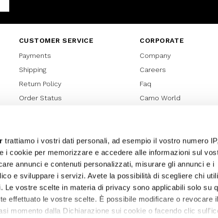
Facebook
CUSTOMER SERVICE
CORPORATE
Payments
Company
Shipping
Careers
Return Policy
Faq
Order Status
Camo World
Gift Card
Gift Card Regulations
Lover Card
r
trattiamo i vostri dati personali, ad esempio il vostro numero IP
e i cookie per memorizzare e accedere alle informazioni sul vos
Cookies policy
licare annunci e contenuti personalizzati, misurare gli annunci e i
Privacy Policy
ico e sviluppare i servizi. Avete la possibilità di scegliere chi util
Sitemap
pi. Le vostre scelte in materia di privacy sono applicabili solo su 
ete effettuato le vostre scelte. È possibile modificare o revocare i
asi momento dalla Dichiarazione sui cookie o facendo clic sull'ic