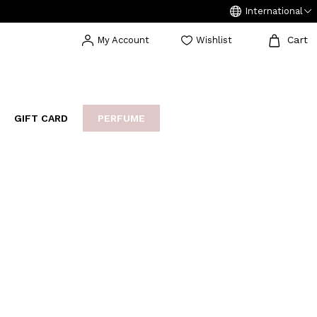
International
Cart
My Account
Wishlist
GIFT CARD
PERFUME
EAKERS
BIJOUX
ARCHIVIO