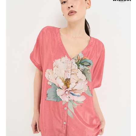
Skirts
Wardrobe accessories
Denim
Gift Box
Knitwear
Cardigan
Trousers
Tops
T-Shirt
Waistcoat