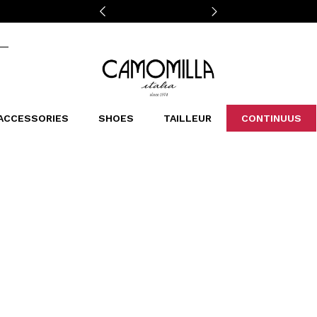
Camomilla Italia®
ACCESSORIES
SHOES
TAILLEUR
CONTINUUS
CASSINS
SCARVES AND STOLES
LEOPARDIER
DECOLLETE
BAGS
STUDIO
SN
CATEGORIES
Sales -30%
Sales -40%
Sales -50%
Sales 70%