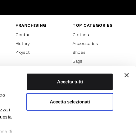
Instagram
Twitter
Youtube
FRANCHISING
TOP CATEGORIES
Contact
Clothes
History
Accessories
Project
Shoes
Bags
SPECIAL PROMOTION
Sales 70%
Accetta tutti
,
Sales 60%
tro
Sales 50%
Accetta selezionati
Sales 40%
izza i
Sales 30%
questa
l
ona di