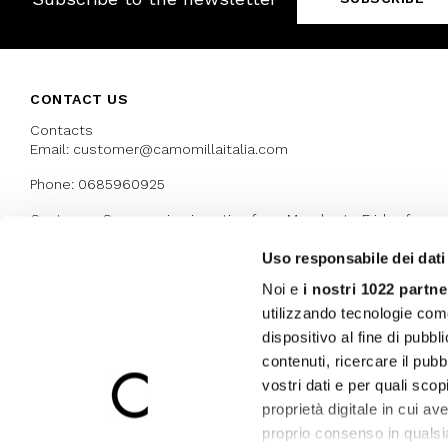
CONTACT US
Contacts
Email: customer@camomillaitalia.com
Phone: 0685960925
Customer Care service is active from Monday to Friday from
9:30am to 13pm and 15:00 pm to 17.30 pm
Uso responsabile dei dati
Noi e
i nostri 1022 partne
AWARDS
utilizzando tecnologie com
dispositivo al fine di pubb
contenuti, ricercare il pubbl
vostri dati e per quali sco
proprietà digitale in cui av
proprio consenso in qualsi