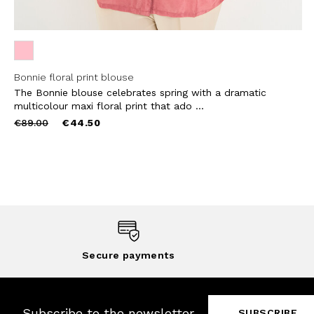
Bonnie floral print blouse
The Bonnie blouse celebrates spring with a dramatic
multicolour maxi floral print that ado ...
Price
to
€89.00
€44.50
reduced
from
Secure payments
Subscribe to the newsletter
SUBSCRIBE