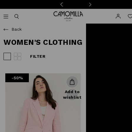
Camomilla Italia®
Open mobile navigation
Toggle mobile search
Back
WOMEN'S CLOTHING
FILTER
View 3 products per row
View 4 products per row
-50%
Add to
wishlist