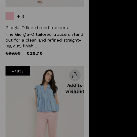
+ 3
Giorgia-O linen blend trousers
The Giorgia-O tailored trousers stand
out for a clean and refined straight-
leg cut, finish ...
Price
to
€99.00
€29.70
reduced
from
-70%
Add to
wishlist