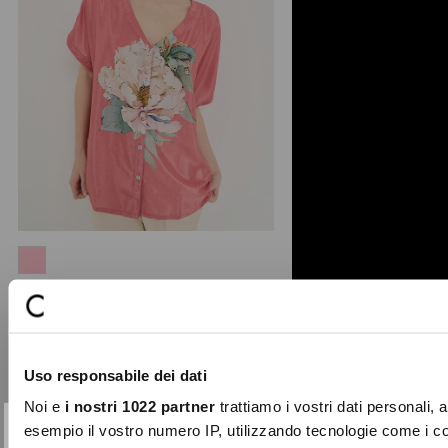
Bonnie floral print blouse
The Bonnie blouse celebrates spring
with a dramatic multicolour maxi
floral print that ado ...
Uso responsabile dei dati
Price
to
€89.00
€44.50
reduced
Noi e
i nostri 1022 partner
trattiamo i vostri dati personali, 
from
esempio il vostro numero IP, utilizzando tecnologie come i c
-30%