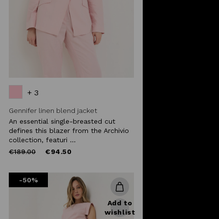
+ 3
Gennifer linen blend jacket
An essential single-breasted cut
defines this blazer from the Archivio
collection, featuri ...
Price
to
€189.00
€94.50
reduced
from
-50%
Add to
wishlist