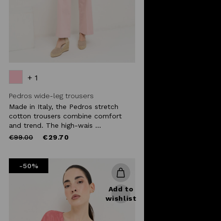
+ 1
Pedros wide-leg trousers
Made in Italy, the Pedros stretch
cotton trousers combine comfort
and trend. The high-wais ...
Price
to
€99.00
€29.70
reduced
from
-50%
Add to
wishlist