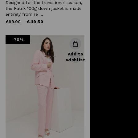
Designed for the transitional season,
the Patrik 100g down jacket is made
entirely from re ...
Price
to
€99.00
€49.50
reduced
from
-70%
Add to
wishlist