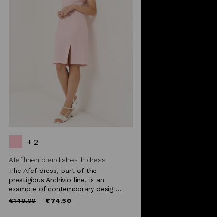
+ 2
Afef linen blend sheath dress
The Afef dress, part of the
prestigious Archivio line, is an
example of contemporary desig ...
Price
to
€149.00
€74.50
reduced