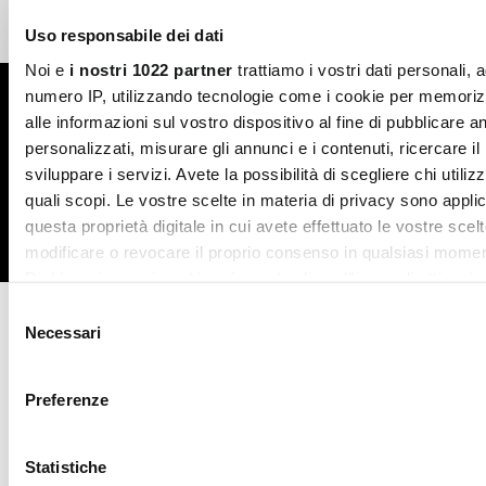
Free return in-store
Guaranteed support
Uso responsabile dei dati
Noi e
i nostri 1022 partner
trattiamo i vostri dati personali, 
numero IP, utilizzando tecnologie come i cookie per memori
Subscribe to the newsletter
alle informazioni sul vostro dispositivo al fine di pubblicare 
personalizzati, misurare gli annunci e i contenuti, ricercare il
SUBSCRIBE
sviluppare i servizi. Avete la possibilità di scegliere chi utilizz
quali scopi. Le vostre scelte in materia di privacy sono applic
questa proprietà digitale in cui avete effettuato le vostre scel
Facebook
Instagram
Twitter
modificare o revocare il proprio consenso in qualsiasi momen
Dichiarazione sui cookie o facendo clic sull'icona di attivazio
Selezione
Con il tuo consenso, vorremmo anche:
Necessari
CONTATTACI
del
raccogliere informazioni sulla tua posizione geografic
consenso
un'approssimazione di qualche metro,
Preferenze
Identificare il tuo dispositivo, scansionandolo attivame
AWARDS
caratteristiche specifiche (impronte digitali).
Statistiche
Approfondisci come vengono elaborati i tuoi dati personali e 