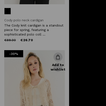
Cody polo neck cardigan
The Cody knit cardigan is a standout
piece for spring, featuring a
sophisticated polo coll ...
Price
to
€89.00
€26.70
reduced
from
-30%
Add to
wishlist