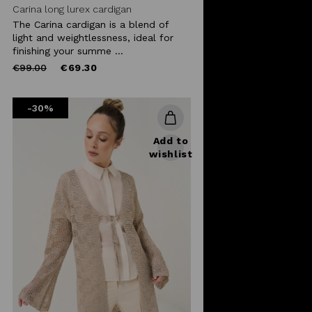
Carina long lurex cardigan
The Carina cardigan is a blend of
light and weightlessness, ideal for
finishing your summe ...
Price
to
€99.00
€69.30
reduced
from
-30%
Add to
wishlist