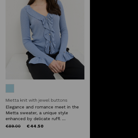
Mietta knit with jewel buttons
Elegance and romance meet in the
Mietta sweater, a unique style
enhanced by delicate ruffl ...
Price
to
€89.00
€44.50
reduced
from