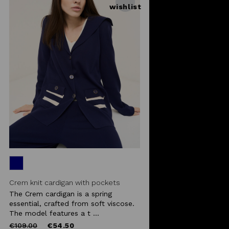
wishlist
Crem knit cardigan with pockets
The Crem cardigan is a spring
essential, crafted from soft viscose.
The model features a t ...
Price
to
€109.00
€54.50