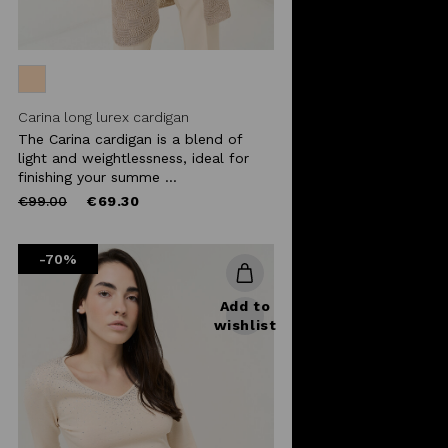
Carina long lurex cardigan
The Carina cardigan is a blend of
light and weightlessness, ideal for
finishing your summe ...
Price
to
€99.00
€69.30
reduced
from
-70%
Add to
wishlist