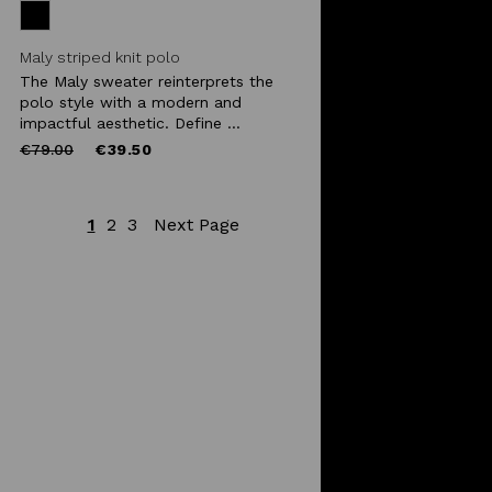
Maly striped knit polo
The Maly sweater reinterprets the
polo style with a modern and
impactful aesthetic. Define ...
Price
to
€79.00
€39.50
reduced
from
1
2
3
Next Page