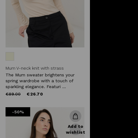
Mum V-neck knit with strass
The Mum sweater brightens your
spring wardrobe with a touch of
sparkling elegance. Featuri ...
Price
to
€89.00
€26.70
reduced
from
-50%
Add to
wishlist