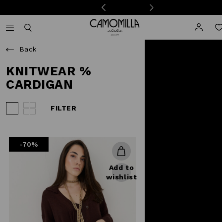
Camomilla Italia®
Open mobile navigation
Toggle mobile search
Back
KNITWEAR %
CARDIGAN
FILTER
View 3 products per row
View 4 products per row
-70%
Add to
wishlist