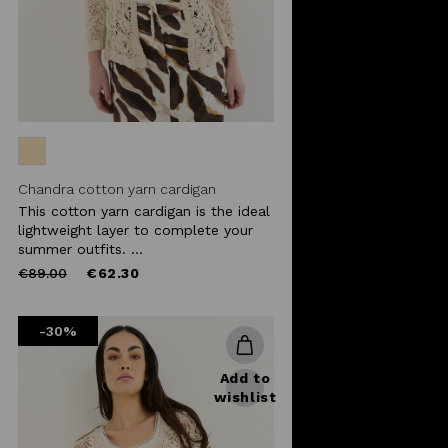
Chandra cotton yarn cardigan
This cotton yarn cardigan is the ideal
lightweight layer to complete your
summer outfits. ...
Price
to
€89.00
€62.30
reduced
from
-30%
Add to
wishlist