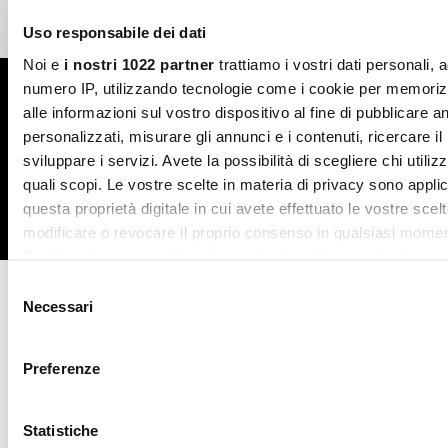
Free return in-store
Guaranteed support
Uso responsabile dei dati
Noi e
i nostri 1022 partner
trattiamo i vostri dati personali, 
numero IP, utilizzando tecnologie come i cookie per memori
Subscribe to the newsletter
alle informazioni sul vostro dispositivo al fine di pubblicare 
personalizzati, misurare gli annunci e i contenuti, ricercare il
SUBSCRIBE
sviluppare i servizi. Avete la possibilità di scegliere chi utilizz
quali scopi. Le vostre scelte in materia di privacy sono applic
questa proprietà digitale in cui avete effettuato le vostre scel
Facebook
Instagram
Twitter
modificare o revocare il proprio consenso in qualsiasi momen
Dichiarazione sui cookie o facendo clic sull'icona di attivazio
Selezione
Con il tuo consenso, vorremmo anche:
Necessari
CONTATTACI
del
raccogliere informazioni sulla tua posizione geografic
consenso
un'approssimazione di qualche metro,
Preferenze
Identificare il tuo dispositivo, scansionandolo attivame
AWARDS
caratteristiche specifiche (impronte digitali).
Statistiche
Approfondisci come vengono elaborati i tuoi dati personali e 