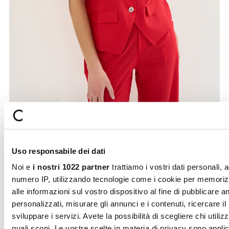
Uso responsabile dei dati
reduced
from
Noi e
i nostri 1022 partner
trattiamo i vostri dati personali, 
esempio il vostro numero IP, utilizzando tecnologie come i c
per memorizzare e accedere alle informazioni sul vostro
dispositivo al fine di pubblicare annunci e contenuti personali
misurare gli annunci e i contenuti, ricercare il pubblico e svi
i servizi. Avete la possibilità di scegliere chi utilizza i vostri d
per quali scopi. Le vostre scelte in materia di privacy sono
applicabili solo su questa proprietà digitale in cui avete effett
vostre scelte. È possibile modificare o revocare il proprio
consenso in qualsiasi momento dalla Dichiarazione sui cooki
Selezione
facendo clic sull'icona di attivazione della privacy.
Necessari
del
consenso
Con il tuo consenso, vorremmo anche:
Preferenze
raccogliere informazioni sulla tua posizione geografic
un'approssimazione di qualche metro,
Secure
Fast shipping
Identificare il tuo dispositivo, scansionandolo attivam
payments
Statistiche
alla ricerca di caratteristiche specifiche (impronte digitali