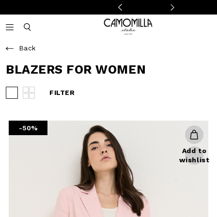
Camomilla Italia®
Open mobile navigation
Toggle mobile search
Back
BLAZERS FOR
WOMEN
FILTER
View 3 products per row
View 4 products per row
-50%
Add to
wishlist