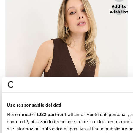
Gionny tailored vest
Noi e
i nostri 1022 partner
trattiamo i vostri dati personali, 
The Gionny waistcoat elevates the
esempio il vostro numero IP, utilizzando tecnologie come i c
SUBSCRIBE TO OUR
concept of contemporary tailoring
Close
per memorizzare e accedere alle informazioni sul vostro
through its clean and ...
NEWSLETTER
dispositivo al fine di pubblicare annunci e contenuti personali
Price
to
€89.00
€53.40
Sign up now and be the first to find out
reduced
misurare gli annunci e i contenuti, ricercare il pubblico e svi
from
about our latest news and events.
i servizi. Avete la possibilità di scegliere chi utilizza i vostri d
per quali scopi. Le vostre scelte in materia di privacy sono
FIRST NAME
LAST NAME
applicabili solo su questa proprietà digitale in cui avete effett
vostre scelte. È possibile modificare o revocare il proprio
consenso in qualsiasi momento dalla Dichiarazione sui cooki
Selezione
EMAIL
facendo clic sull'icona di attivazione della privacy.
Necessari
del
consenso
Con il tuo consenso, vorremmo anche:
Preferenze
By creating your profile, you confirm that you have
raccogliere informazioni sulla tua posizione geografic
read and understood our Privacy Policy and our My
Lovely Garden and that you are of age.
un'approssimazione di qualche metro,
Identificare il tuo dispositivo, scansionandolo attivam
Statistiche
THIS SITE IS PROTECTED BY RECAPTCHA AND THE GOOGLE
PRIVACY
POLICY
AND
TERMS OF SERVICE
APPLY.
alla ricerca di caratteristiche specifiche (impronte digitali
Approfondisci come vengono elaborati i tuoi dati personali e