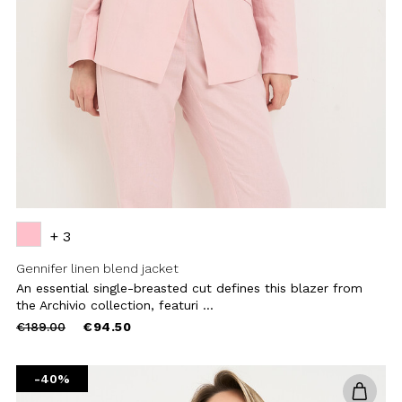
reduced
from
-40%
Add to
wishlist
+ 1
Uso responsabile dei dati