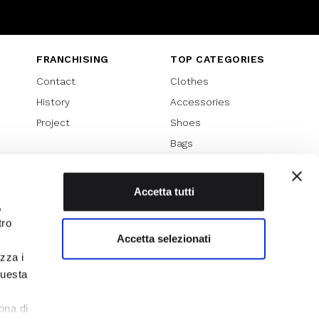
Instagram
Twitter
Youtube
FRANCHISING
TOP CATEGORIES
Contact
Clothes
History
Accessories
Project
Shoes
Bags
SPECIAL PROMOTION
Sales 70%
Accetta tutti
,
Sales 60%
tro
Sales 50%
Accetta selezionati
Sales 40%
izza i
Sales 30%
questa
l
ona di