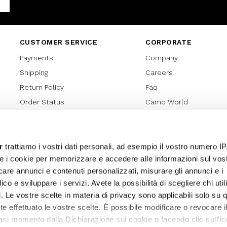
Facebook
CUSTOMER SERVICE
CORPORATE
Payments
Company
Shipping
Careers
Return Policy
Faq
Order Status
Camo World
Gift Card
Gift Card Regulations
Lover Card
r
trattiamo i vostri dati personali, ad esempio il vostro numero IP
e i cookie per memorizzare e accedere alle informazioni sul vos
Cookies policy
licare annunci e contenuti personalizzati, misurare gli annunci e i
Privacy Policy
ico e sviluppare i servizi. Avete la possibilità di scegliere chi util
Sitemap
pi. Le vostre scelte in materia di privacy sono applicabili solo su 
ete effettuato le vostre scelte. È possibile modificare o revocare i
asi momento dalla Dichiarazione sui cookie o facendo clic sull'ic