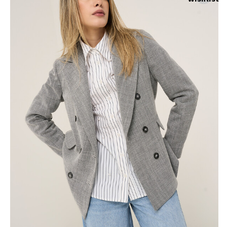
Skirts
Wardrobe accessories
Denim
Gift Box
Knitwear
Cardigan
Trousers
Tops
T-Shirt
Waistcoat