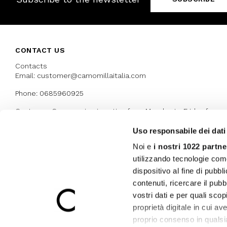
CONTACT US
Contacts
Email: customer@camomillaitalia.com
Phone: 0685960925
Customer Care service is active from Monday to Friday from
9:30am to 13pm and 15:00 pm to 17.30 pm
Uso responsabile dei dati
Noi e
i nostri 1022 partne
AWARDS
utilizzando tecnologie com
dispositivo al fine di pubb
contenuti, ricercare il pubbl
vostri dati e per quali sco
proprietà digitale in cui av
proprio consenso in qualsi