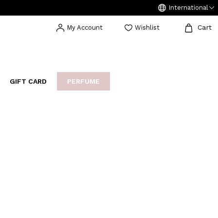
International
Cart
My Account
Wishlist
GIFT CARD
PERFUME
EAKERS
BIJOUX
ARCHIVIO