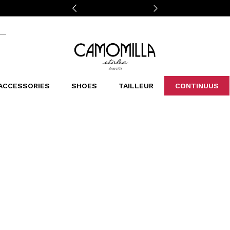
Camomilla Italia®
ACCESSORIES
SHOES
TAILLEUR
CONTINUUS
CASSINS
SCARVES AND STOLES
LEOPARDIER
DECOLLETE
BAGS
STUDIO
SN
CATEGORIES
Sales -30%
Sales -40%
Sales -50%
Sales 70%