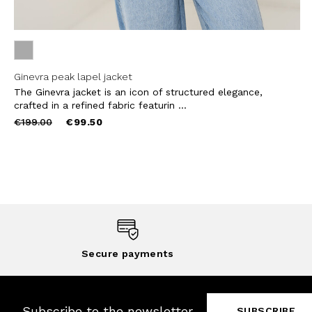
Ginevra peak lapel jacket
The Ginevra jacket is an icon of structured elegance,
crafted in a refined fabric featurin ...
Price
to
€199.00
€99.50
reduced
from
Secure payments
Subscribe to the newsletter
SUBSCRIBE