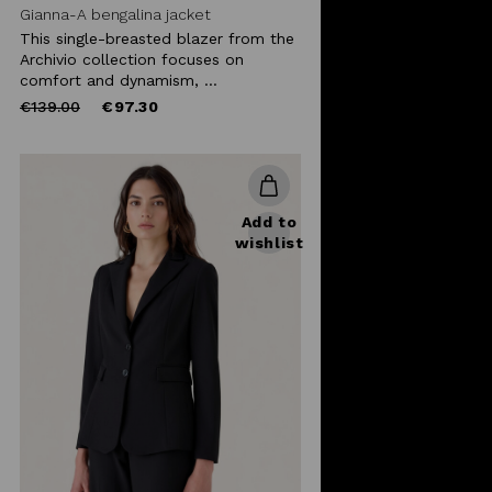
Gianna-A bengalina jacket
This single-breasted blazer from the
Archivio collection focuses on
comfort and dynamism, ...
Price
to
€139.00
€97.30
reduced
from
Add to
wishlist