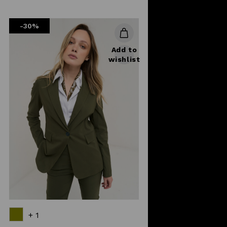
reduced
from
-30%
Add to
wishlist
+ 1