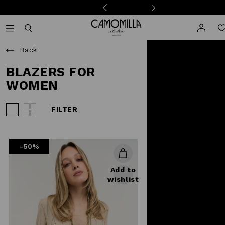
Camomilla Italia®
Open mobile navigation
Toggle mobile search
Back
BLAZERS FOR
WOMEN
FILTER
View 3 products per row
View 4 products per row
-50%
Add to
wishlist