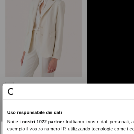
+ 2
Giselle technical fabric blazer
Elegant blazer in soft technical fabric
from the Continuus collection.
Uso responsabile dei dati
Featuring a lapel c ...
Noi e
i nostri 1022 partner
trattiamo i vostri dati personali, 
€119.00
esempio il vostro numero IP, utilizzando tecnologie come i c