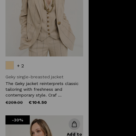
+ 2
Geky single-breasted jacket
The Geky jacket reinterprets classic
tailoring with freshness and
contemporary style. Craf ...
Price
to
€209.00
€104.50
reduced
from
-30%
Add to