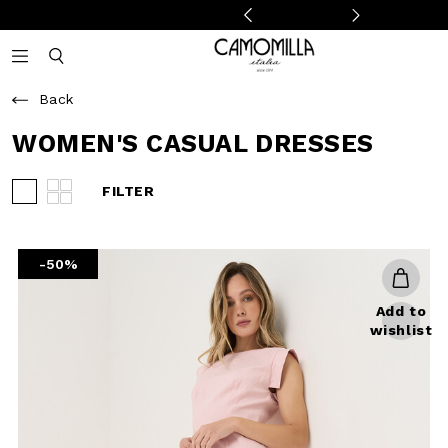
Camomilla Italia®
Open mobile navigation
Toggle mobile search
Back
WOMEN'S CASUAL DRESSES
FILTER
View 3 products per row
View 4 products per row
-50%
Add to
wishlist