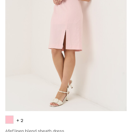
+ 2
Afef linen blend sheath dress