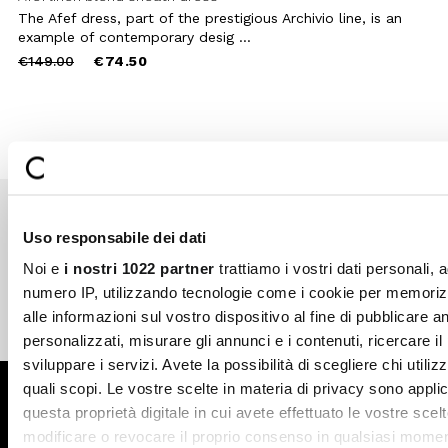
The Afef dress, part of the prestigious Archivio line, is an
example of contemporary desig ...
Price
to
€149.00
€74.50
reduced
from
Uso responsabile dei dati
Secure payments
Fast shipping
Noi e
i nostri 1022 partner
trattiamo i vostri dati personali, 
numero IP, utilizzando tecnologie come i cookie per memori
alle informazioni sul vostro dispositivo al fine di pubblicare 
Free return in-store
Guaranteed support
personalizzati, misurare gli annunci e i contenuti, ricercare il
sviluppare i servizi. Avete la possibilità di scegliere chi utilizz
quali scopi. Le vostre scelte in materia di privacy sono applic
Subscribe to the newsletter
questa proprietà digitale in cui avete effettuato le vostre scel
modificare o revocare il proprio consenso in qualsiasi momen
SUBSCRIBE