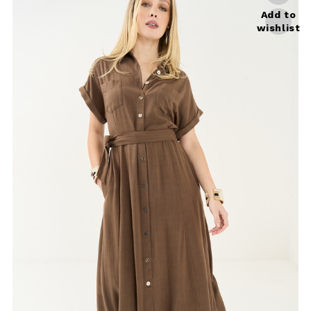
Aron midi shirt dress
Crafted from a fresh viscose and
linen blend, the Aron midi dress
reimagines the shirt dre ...
€89.00
Add to
wishlist
Uso responsabile dei dati