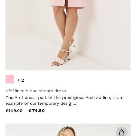
reduced
from
Add to
wishlist