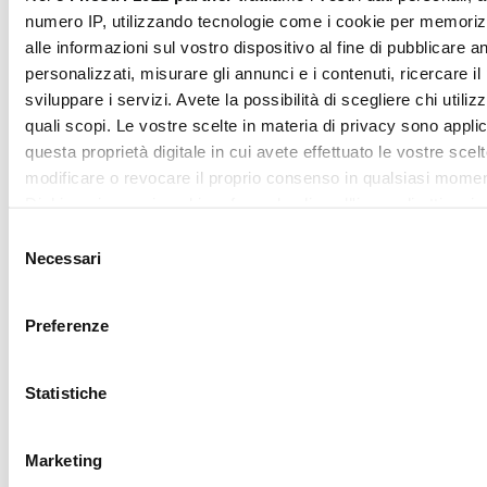
SUBSCRIBE
ritirare il tuo consenso in qualsiasi momento dalla Dichiarazi
sui cookie.
Mostra dettagl
Utilizziamo i cookie per personalizzare contenuti ed annunci,
fornire funzionalità dei social media e per analizzare il nostro
Accetta tutti
traffico. Condividiamo inoltre informazioni sul modo in cui utili
nostro sito con i nostri partner che si occupano di analisi dei 
web, pubblicità e social media, i quali potrebbero combinarle
Accetta selezionati
altre informazioni che ha fornito loro o che hanno raccolto da
utilizzo dei loro servizi.