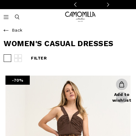
Camomilla Italia®
Open mobile navigation
Toggle mobile search
Back
WOMEN'S CASUAL
DRESSES
FILTER
View 3 products per row
View 4 products per row
-70%
Add to
wishlist