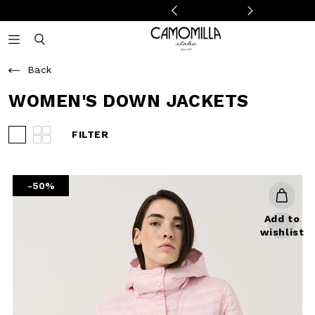
Camomilla Italia®
Open mobile navigation
Toggle mobile search
Back
WOMEN'S DOWN JACKETS
FILTER
View 3 products per row
View 4 products per row
-50%
Add to
wishlist