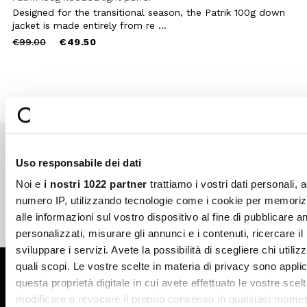
Designed for the transitional season, the Patrik 100g down
jacket is made entirely from re ...
Price
to
€99.00
€49.50
reduced
from
Uso responsabile dei dati
Secure payments
Fast shipping
Noi e
i nostri 1022 partner
trattiamo i vostri dati personali, 
numero IP, utilizzando tecnologie come i cookie per memori
alle informazioni sul vostro dispositivo al fine di pubblicare 
Free return in-store
Guaranteed support
personalizzati, misurare gli annunci e i contenuti, ricercare il
sviluppare i servizi. Avete la possibilità di scegliere chi utilizz
quali scopi. Le vostre scelte in materia di privacy sono applic
Subscribe to the newsletter
questa proprietà digitale in cui avete effettuato le vostre scel
modificare o revocare il proprio consenso in qualsiasi momen
SUBSCRIBE