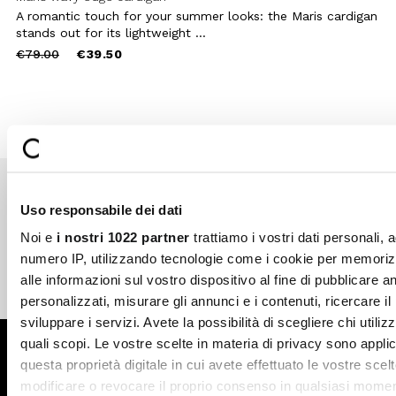
A romantic touch for your summer looks: the Maris cardigan
stands out for its lightweight ...
Price
to
€79.00
€39.50
reduced
from
Uso responsabile dei dati
Secure payments
Fast shipping
Noi e
i nostri 1022 partner
trattiamo i vostri dati personali, 
numero IP, utilizzando tecnologie come i cookie per memori
alle informazioni sul vostro dispositivo al fine di pubblicare 
Free return in-store
Guaranteed support
personalizzati, misurare gli annunci e i contenuti, ricercare il
sviluppare i servizi. Avete la possibilità di scegliere chi utilizz
quali scopi. Le vostre scelte in materia di privacy sono applic
Subscribe to the newsletter
questa proprietà digitale in cui avete effettuato le vostre scel
modificare o revocare il proprio consenso in qualsiasi momen
SUBSCRIBE