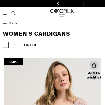
Camomilla Italia®
Open mobile navigation
Toggle mobile search
Back
WOMEN'S CARDIGANS
FILTER
View 3 products per row
View 4 products per row
-50%
Add to
wishlist