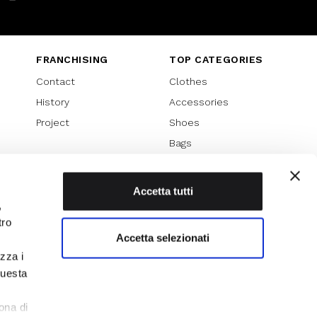
Instagram
Twitter
Youtube
FRANCHISING
TOP CATEGORIES
Contact
Clothes
History
Accessories
Project
Shoes
Bags
SPECIAL PROMOTION
Sales 70%
Accetta tutti
,
Sales 60%
tro
Sales 50%
Accetta selezionati
Sales 40%
izza i
Sales 30%
questa
l
ona di