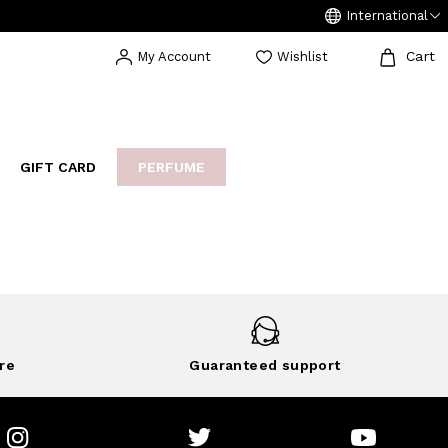
International
Cart
My Account
Wishlist
GIFT CARD
PERFUME
EAKERS
BIJOUX
ARCHIVIO
re
Guaranteed support