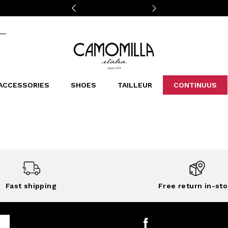
Camomilla Italia®
ACCESSORIES
SHOES
TAILLEUR
CONTINUUS
CASSINS
SCARVES AND STOLES
LEOPARDIER
DECOLLETE
BAGS
STUDIO
SN
CATEGORIES
Sales -30%
Sales -40%
Sales -50%
Sales 70%
Fast shipping
Free return in-sto