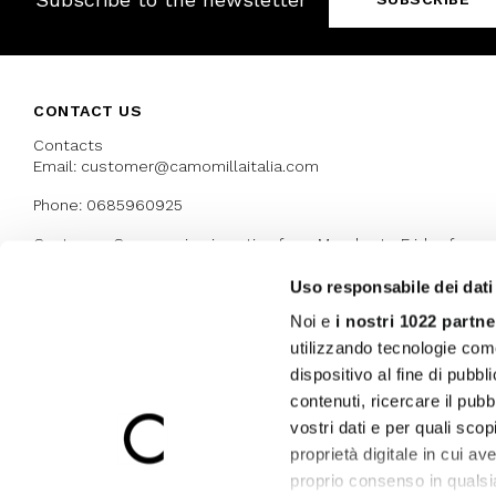
Skirts
Wardrobe accessories
Denim
Gift Box
Knitwear
Cardigan
CONTACT US
Trousers
Contacts
Tops
Email: customer@camomillaitalia.com
T-Shirt
Phone: 0685960925
Waistcoat
Customer Care service is active from Monday to Friday from
9:30am to 13pm and 15:00 pm to 17.30 pm
Uso responsabile dei dati
Noi e
i nostri 1022 partne
AWARDS
utilizzando tecnologie com
dispositivo al fine di pubb
contenuti, ricercare il pubbl
vostri dati e per quali sco
proprietà digitale in cui av
proprio consenso in qualsi