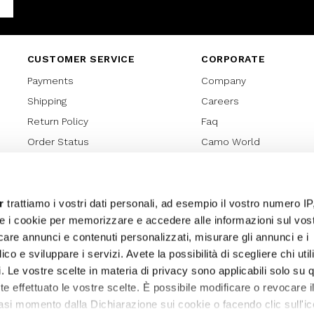
Facebook
CUSTOMER SERVICE
CORPORATE
Payments
Company
Shipping
Careers
Return Policy
Faq
Order Status
Camo World
Gift Card
Gift Card Regulations
Lover Card
r
trattiamo i vostri dati personali, ad esempio il vostro numero IP
e i cookie per memorizzare e accedere alle informazioni sul vos
Cookies policy
licare annunci e contenuti personalizzati, misurare gli annunci e i
Privacy Policy
ico e sviluppare i servizi. Avete la possibilità di scegliere chi util
Sitemap
pi. Le vostre scelte in materia di privacy sono applicabili solo su 
ete effettuato le vostre scelte. È possibile modificare o revocare i
asi momento dalla Dichiarazione sui cookie o facendo clic sull'ic