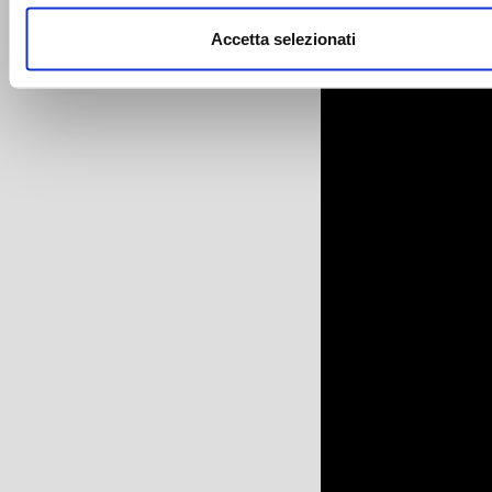
nostro sito con i nostri partner che si occupano di analisi dei 
web, pubblicità e social media, i quali potrebbero combinarle
Accetta selezionati
altre informazioni che ha fornito loro o che hanno raccolto da
utilizzo dei loro servizi.