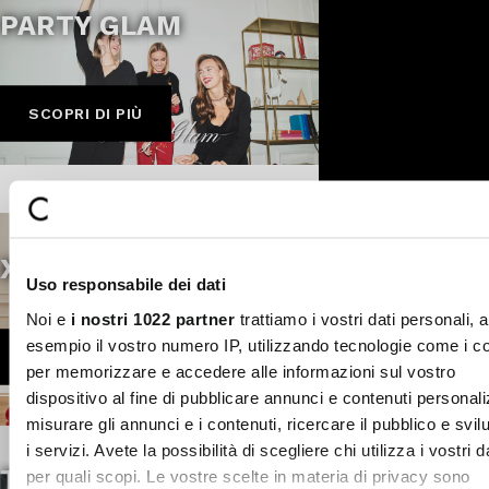
PARTY GLAM
SCOPRI DI PIÙ
XMAS IS COMING
Uso responsabile dei dati
Noi e
i nostri 1022 partner
trattiamo i vostri dati personali, 
esempio il vostro numero IP, utilizzando tecnologie come i c
SCOPRI DI PIÙ
per memorizzare e accedere alle informazioni sul vostro
SUBSCRIBE TO OUR
Close
dispositivo al fine di pubblicare annunci e contenuti personali
NEWSLETTER
misurare gli annunci e i contenuti, ricercare il pubblico e svi
i servizi. Avete la possibilità di scegliere chi utilizza i vostri d
Sign up now and be the first to find out
THE SWEET LIFE
per quali scopi. Le vostre scelte in materia di privacy sono
about our latest news and events.