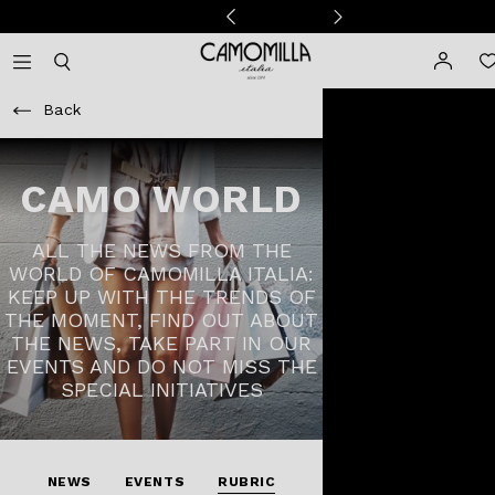
Camomilla Italia®
Open mobile navigation
Toggle mobile search
Back
CAMO WORLD
ALL THE NEWS FROM THE
WORLD OF CAMOMILLA ITALIA:
KEEP UP WITH THE TRENDS OF
THE MOMENT, FIND OUT ABOUT
THE NEWS, TAKE PART IN OUR
EVENTS AND DO NOT MISS THE
SPECIAL INITIATIVES
NEWS
EVENTS
RUBRIC