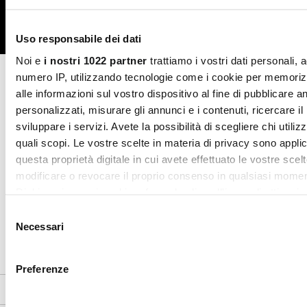
Facebook
Instagram
Twitter
Uso responsabile dei dati
Noi e
i nostri 1022 partner
trattiamo i vostri dati personali, 
numero IP, utilizzando tecnologie come i cookie per memori
CONTATTACI
alle informazioni sul vostro dispositivo al fine di pubblicare 
personalizzati, misurare gli annunci e i contenuti, ricercare il
sviluppare i servizi. Avete la possibilità di scegliere chi utilizz
quali scopi. Le vostre scelte in materia di privacy sono applic
AWARDS
questa proprietà digitale in cui avete effettuato le vostre scel
modificare o revocare il proprio consenso in qualsiasi momen
Dichiarazione sui cookie o facendo clic sull'icona di attivazio
Selezione
Con il tuo consenso, vorremmo anche:
Necessari
del
raccogliere informazioni sulla tua posizione geografic
consenso
un'approssimazione di qualche metro,
Preferenze
Identificare il tuo dispositivo, scansionandolo attivame
CUSTOMER SERVICE
caratteristiche specifiche (impronte digitali).