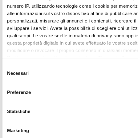
SUBSCRIBE
ritirare il tuo consenso in qualsiasi momento dalla Dichiarazi
sui cookie.
Mostra dettagl
Utilizziamo i cookie per personalizzare contenuti ed annunci,
fornire funzionalità dei social media e per analizzare il nostro
Accetta tutti
traffico. Condividiamo inoltre informazioni sul modo in cui utili
nostro sito con i nostri partner che si occupano di analisi dei 
web, pubblicità e social media, i quali potrebbero combinarle
Accetta selezionati
altre informazioni che ha fornito loro o che hanno raccolto da
utilizzo dei loro servizi.