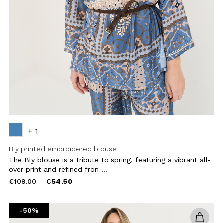
reduced
from
-50%
Add to
wishlist
+ 1