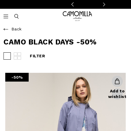
Camomilla Italia®
Open mobile navigation
Toggle mobile search
Back
CAMO BLACK DAYS
-50%
FILTER
View 3 products per row
View 4 products per row
-50%
Add to
wishlist