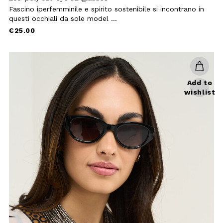
wishlist
+ 1
Cat-eye sunglasses
These cat-eye sunglasses combine a
feminine design with a sustainable
approach, crafted fr ...
€25.00