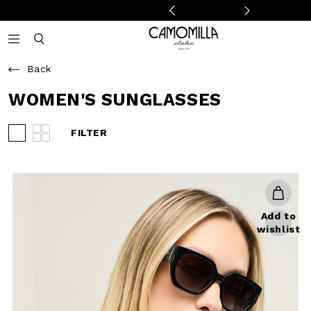
Camomilla Italia®
Open mobile navigation
Toggle mobile search
Back
WOMEN'S
SUNGLASSES
FILTER
View 3 products per row
View 4 products per row
Add to
wishlist