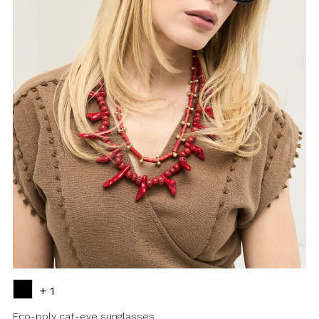
+ 1
Eco-poly cat-eye sunglasses
Fascino iperfemminile e spirito
sostenibile si incontrano in questi
occhiali da sole model ...
€25.00
Add to