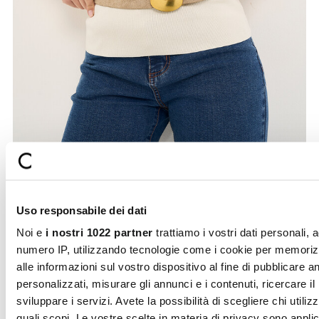
Uso responsabile dei dati
Noi e
i nostri 1022 partner
trattiamo i vostri dati personali, 
esempio il vostro numero IP, utilizzando tecnologie come i c
per memorizzare e accedere alle informazioni sul vostro
dispositivo al fine di pubblicare annunci e contenuti personali
misurare gli annunci e i contenuti, ricercare il pubblico e svi
i servizi. Avete la possibilità di scegliere chi utilizza i vostri d
per quali scopi. Le vostre scelte in materia di privacy sono
applicabili solo su questa proprietà digitale in cui avete effett
vostre scelte. È possibile modificare o revocare il proprio
consenso in qualsiasi momento dalla Dichiarazione sui cooki
Selezione
facendo clic sull'icona di attivazione della privacy.
Necessari
del
consenso
Con il tuo consenso, vorremmo anche:
Preferenze
raccogliere informazioni sulla tua posizione geografic
un'approssimazione di qualche metro,
Secure
Fast shipping
Identificare il tuo dispositivo, scansionandolo attivam
payments
Statistiche
alla ricerca di caratteristiche specifiche (impronte digitali