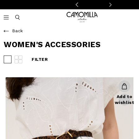
Camomilla Italia®
Open mobile navigation
Toggle mobile search
Back
WOMEN'S
ACCESSORIES
FILTER
View 3 products per row
View 4 products per row
Add to
wishlist