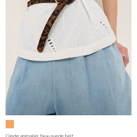
Cleide animalier faux-suede belt
A statement accessory to define your
silhouette with a bold touch: the
Cleide belt is craf ...
€20.00
Add to