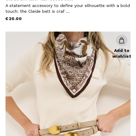
wishlist
Corinne faux-suede belt
The Corinne belt is a sophisticated
accessory that blends natural
textures with sculptural ...
€20.00