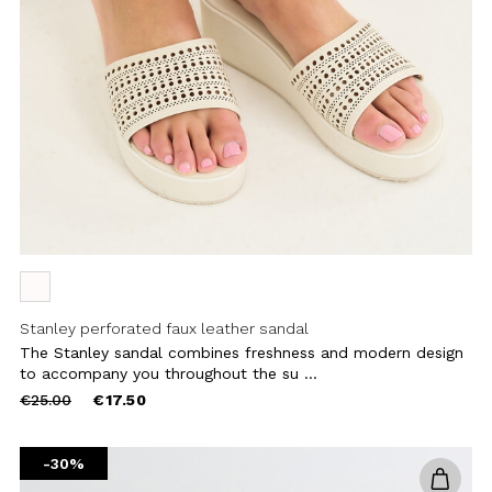
reduced
from
-30%
Add to
wishlist
+ 1