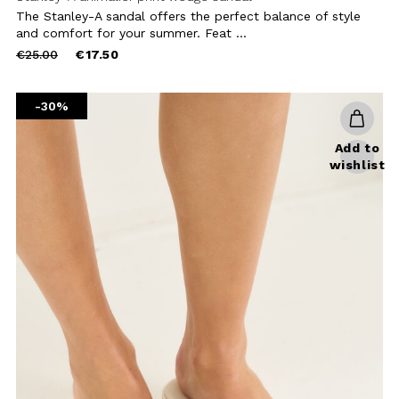
wishlist
Stanley perforated faux leather
sandal
The Stanley sandal combines
freshness and modern design to
accompany you throughout the su ...
Price
to
€25.00
€17.50