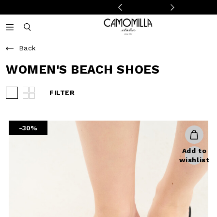
Camomilla Italia®
Open mobile navigation
Toggle mobile search
Back
WOMEN'S BEACH
SHOES
FILTER
View 3 products per row
View 4 products per row
-30%
Add to
wishlist