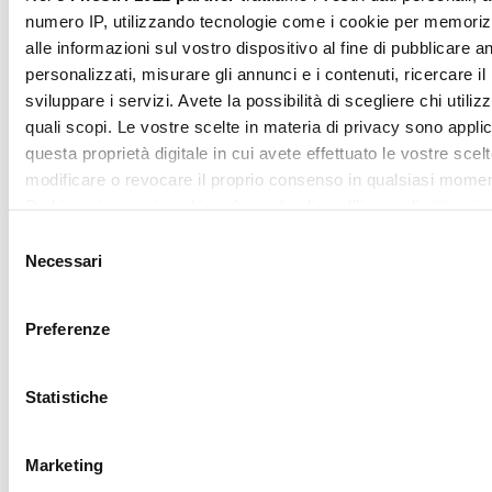
SUBSCRIBE
ritirare il tuo consenso in qualsiasi momento dalla Dichiarazi
sui cookie.
Mostra dettagl
Utilizziamo i cookie per personalizzare contenuti ed annunci,
fornire funzionalità dei social media e per analizzare il nostro
Accetta tutti
traffico. Condividiamo inoltre informazioni sul modo in cui utili
nostro sito con i nostri partner che si occupano di analisi dei 
web, pubblicità e social media, i quali potrebbero combinarle
Accetta selezionati
altre informazioni che ha fornito loro o che hanno raccolto da
utilizzo dei loro servizi.