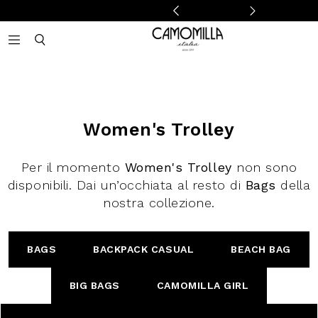
Camomilla Italia®
Open mobile navigation
Toggle mobile search
Women's Trolley
Per il momento
Women's Trolley
non sono
disponibili. Dai un’occhiata al resto di
Bags
della
nostra collezione.
BAGS
BACKPACK CASUAL
BEACH BAG
BIG BAGS
CAMOMILLA GIRL