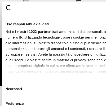
Secure payments
Fast shipping
Uso responsabile dei dati
Free return in-store
Guaranteed support
Noi e
i nostri 1022 partner
trattiamo i vostri dati personali, 
numero IP, utilizzando tecnologie come i cookie per memori
alle informazioni sul vostro dispositivo al fine di pubblicare 
Subscribe to the newsletter
personalizzati, misurare gli annunci e i contenuti, ricercare il
sviluppare i servizi. Avete la possibilità di scegliere chi utilizz
SUBSCRIBE
quali scopi. Le vostre scelte in materia di privacy sono applic
questa proprietà digitale in cui avete effettuato le vostre scel
modificare o revocare il proprio consenso in qualsiasi momen
Dichiarazione sui cookie o facendo clic sull'icona di attivazio
Facebook
Instagram
Twitter
Selezione
Con il tuo consenso, vorremmo anche:
Necessari
del
raccogliere informazioni sulla tua posizione geografic
consenso
CONTATTACI
un'approssimazione di qualche metro,
Preferenze