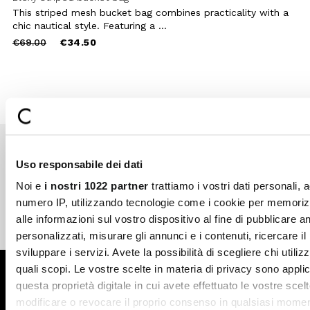
This striped mesh bucket bag combines practicality with a
chic nautical style. Featuring a ...
Price
to
€69.00
€34.50
reduced
from
Uso responsabile dei dati
Secure payments
Fast shipping
Noi e
i nostri 1022 partner
trattiamo i vostri dati personali, 
numero IP, utilizzando tecnologie come i cookie per memori
alle informazioni sul vostro dispositivo al fine di pubblicare 
Free return in-store
Guaranteed support
personalizzati, misurare gli annunci e i contenuti, ricercare il
sviluppare i servizi. Avete la possibilità di scegliere chi utilizz
quali scopi. Le vostre scelte in materia di privacy sono applic
Subscribe to the newsletter
questa proprietà digitale in cui avete effettuato le vostre scel
modificare o revocare il proprio consenso in qualsiasi momen
SUBSCRIBE