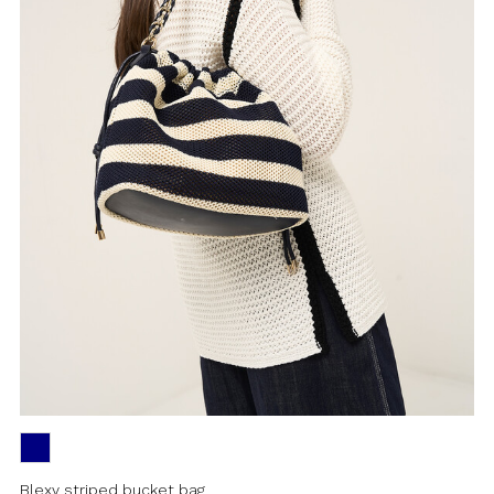
Blexy striped bucket bag