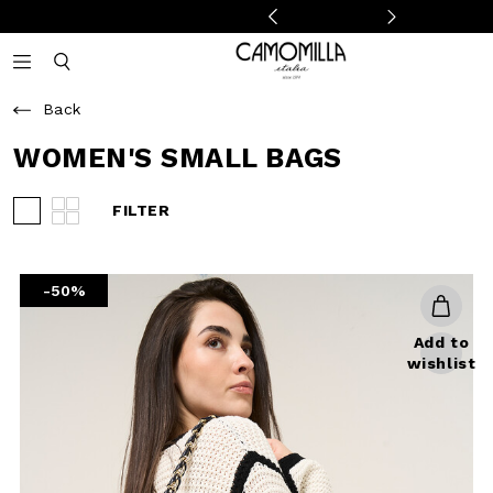
Camomilla Italia®
Open mobile navigation
Toggle mobile search
Back
WOMEN'S SMALL BAGS
FILTER
View 3 products per row
View 4 products per row
-50%
Add to
wishlist