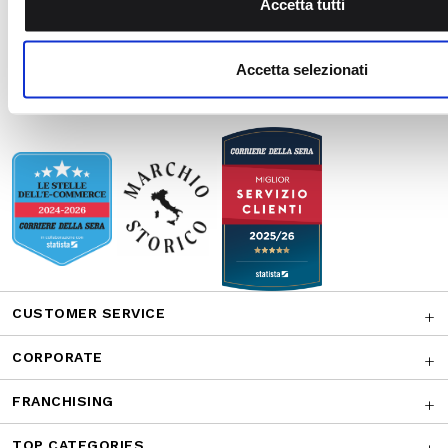
Accetta tutti
suo utilizzo dei loro servizi.
CONTATTACI
Accetta selezionati
AWARDS
CUSTOMER SERVICE
CORPORATE
FRANCHISING
TOP CATEGORIES