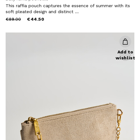
This raffia pouch captures the essence of summer with its
soft pleated design and distinct ...
Price
to
€89.00
€44.50
reduced
from
Add to
wishlist