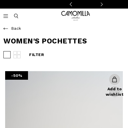
Camomilla Italia®
Open mobile navigation
Toggle mobile search
Back
WOMEN'S POCHETTES
FILTER
View 3 products per row
View 4 products per row
-50%
Add to
wishlist