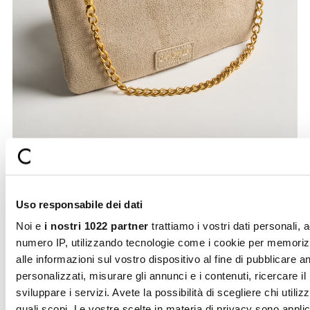
Uso responsabile dei dati
Tonga pochette with chain detail
An elegant pouch crafted from soft faux suede, enhanced
Noi e
i nostri 1022 partner
trattiamo i vostri dati personali, 
by a sophisticated brass-toned cha ...
numero IP, utilizzando tecnologie come i cookie per memori
€20.00
alle informazioni sul vostro dispositivo al fine di pubblicare 
personalizzati, misurare gli annunci e i contenuti, ricercare il
sviluppare i servizi. Avete la possibilità di scegliere chi utilizz
quali scopi. Le vostre scelte in materia di privacy sono applic