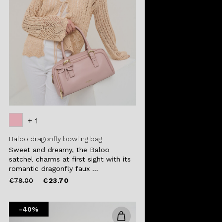
+ 1
Baloo dragonfly bowling bag
Sweet and dreamy, the Baloo
satchel charms at first sight with its
romantic dragonfly faux ...
Price
to
€79.00
€23.70
reduced
from
-40%