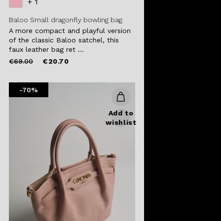
+ 1
Baloo Small dragonfly bowling bag
A more compact and playful version
of the classic Baloo satchel, this
faux leather bag ret ...
Price
to
€69.00
€20.70
reduced
from
-70%
Add to
wishlist