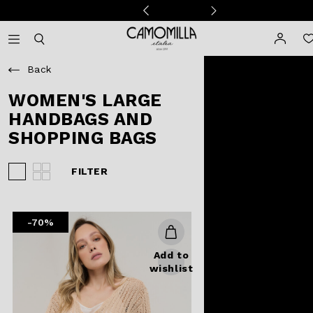
Camomilla Italia®
Open mobile navigation
Toggle mobile search
Back
WOMEN'S LARGE
HANDBAGS AND
SHOPPING BAGS
FILTER
View 3 products per row
View 4 products per row
-70%
Add to
wishlist