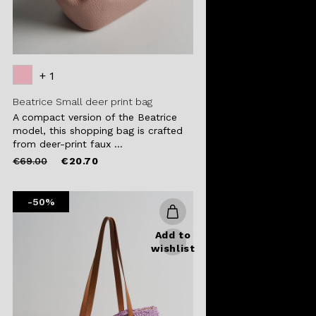
+ 1
Beatrice Small deer print bag
A compact version of the Beatrice
model, this shopping bag is crafted
from deer-print faux ...
Price
to
€69.00
€20.70
reduced
from
-50%
Add to
wishlist