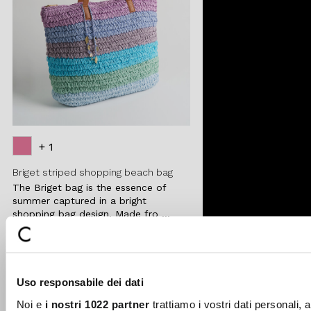
+ 1
Briget striped shopping beach bag
The Briget bag is the essence of
summer captured in a bright
shopping bag design. Made fro ...
Price
to
€49.00
€24.50
reduced
from
-50%
Uso responsabile dei dati
Add to
Noi e
i nostri 1022 partner
trattiamo i vostri dati personali, 