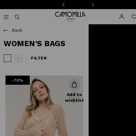
Camomilla Italia®
Open mobile navigation
Toggle mobile search
Back
WOMEN'S BAGS
FILTER
View 3 products per row
View 4 products per row
-70%
Add to
wishlist