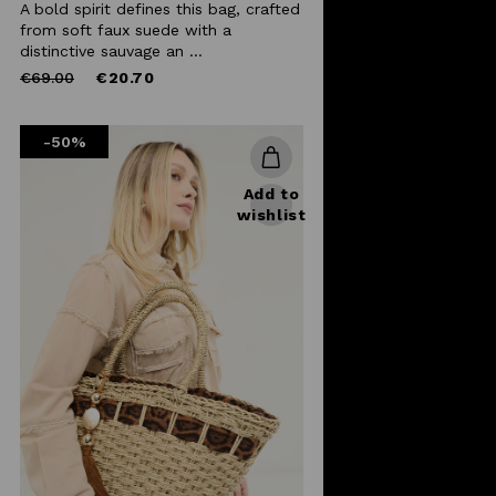
A bold spirit defines this bag, crafted
from soft faux suede with a
distinctive sauvage an ...
Price
to
€69.00
€20.70
reduced
from
-50%
Add to
wishlist