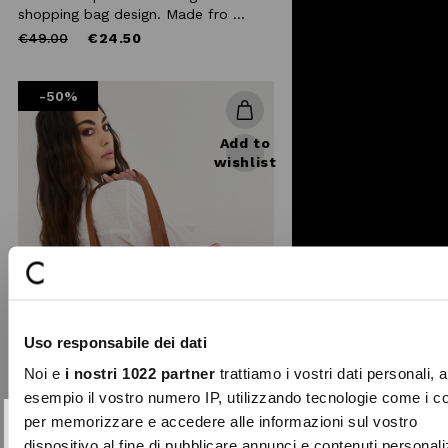
shopping bag design. Made fro ...
Price
to
€49.00
€24.50
reduced
from
-50%
Add to
wishlist
Uso responsabile dei dati
Noi e
i nostri 1022 partner
trattiamo i vostri dati personali, 
esempio il vostro numero IP, utilizzando tecnologie come i c
per memorizzare e accedere alle informazioni sul vostro
SUBSCRIBE TO OUR
Close
dispositivo al fine di pubblicare annunci e contenuti personali