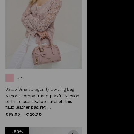
+ 1
Baloo Small dragonfly bowling bag
A more compact and playful version
of the classic Baloo satchel, this
faux leather bag ret ...
Price
to
€69.00
€20.70
reduced
from
-50%