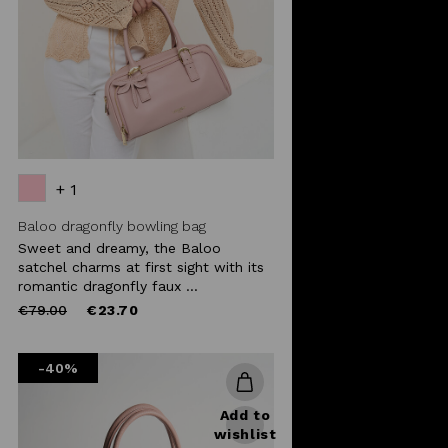
+ 1
Baloo dragonfly bowling bag
Sweet and dreamy, the Baloo
satchel charms at first sight with its
romantic dragonfly faux ...
Price
to
€79.00
€23.70
reduced
from
-40%
Add to
wishlist