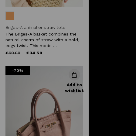
Briges-A animalier straw tote
The Briges-A basket combines the
natural charm of straw with a bold,
edgy twist. This mode ...
Price
to
€69.00
€34.50
reduced
from
-70%
Add to
wishlist