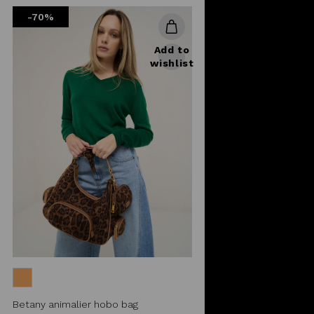
from
-70%
Add to
wishlist
Betany animalier hobo bag