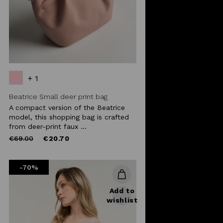
+ 1
Beatrice Small deer print bag
A compact version of the Beatrice
model, this shopping bag is crafted
from deer-print faux ...
Price
to
€69.00
€20.70
reduced
from
-70%
Add to
wishlist