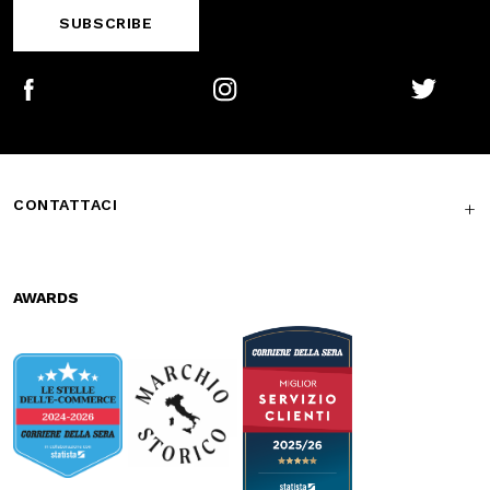
Free return in-
Guaranteed
store
support
Subscribe to the newsletter
SUBSCRIBE
Facebook
Instagram
Twitter
CONTATTACI
AWARDS