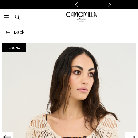
Camomilla Italia®
Open mobile navigation
Toggle mobile search
Back
-30%
Previous
Next