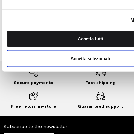
community: benefits,
exclusive events,
private sales and
customized
discounts..
DISCOVER
NOW
Secure
Fast shipping
payments