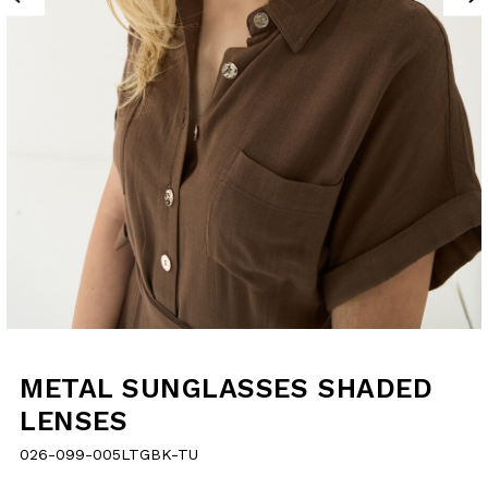
METAL
SUNGLASSES
SHADED LENSES
026-099-005LTGBK-TU
€30.00
selected
Quantity