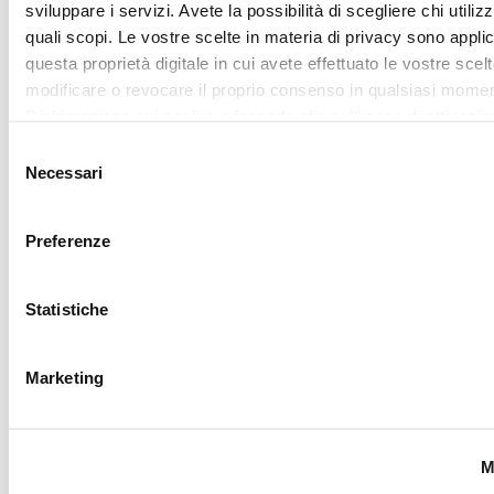
Utilizziamo i cookie per personalizzare contenuti ed annunci,
fornire funzionalità dei social media e per analizzare il nostro
Accetta tutti
traffico. Condividiamo inoltre informazioni sul modo in cui utili
nostro sito con i nostri partner che si occupano di analisi dei 
web, pubblicità e social media, i quali potrebbero combinarle
Accetta selezionati
altre informazioni che ha fornito loro o che hanno raccolto da
utilizzo dei loro servizi.
REQUEST
YOUR
LOVER
CARD
Sign up for My lovely
Garden program, join
the Camomilla Italia
community: benefits,
exclusive events,
private sales and
customized