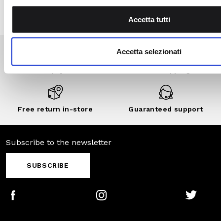
discounts..
DISCOVER
NOW
Secure
Fast shipping
payments
Free return in-
Guaranteed
store
support