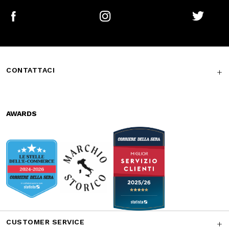
Free return in-
Guaranteed
store
support
Subscribe to the newsletter
SUBSCRIBE
Facebook
Instagram
Twitter
CONTATTACI
AWARDS