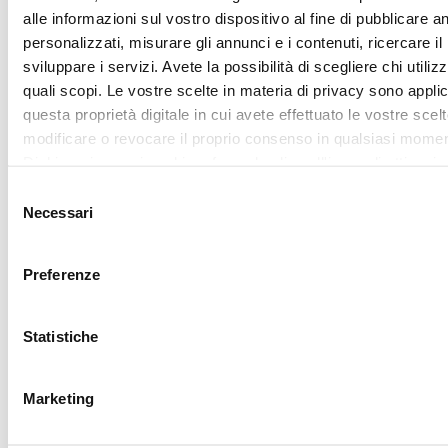
ritirare il tuo consenso in qualsiasi momento dalla Dichiarazi
sui cookie.
Mostra dettagl
Utilizziamo i cookie per personalizzare contenuti ed annunci,
fornire funzionalità dei social media e per analizzare il nostro
Accetta tutti
traffico. Condividiamo inoltre informazioni sul modo in cui utili
nostro sito con i nostri partner che si occupano di analisi dei 
web, pubblicità e social media, i quali potrebbero combinarle
Accetta selezionati
altre informazioni che ha fornito loro o che hanno raccolto da
utilizzo dei loro servizi.
REQUEST
YOUR
LOVER
CARD
Sign up for My lovely
Garden program, join