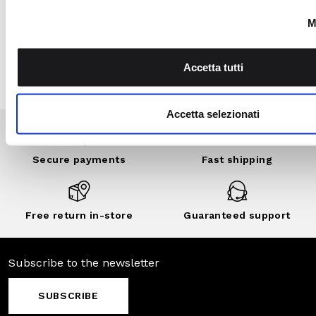
the Camomilla Italia
community: benefits,
exclusive events,
private sales and
customized
discounts..
DISCOVER
NOW
Secure
Fast shipping
payments