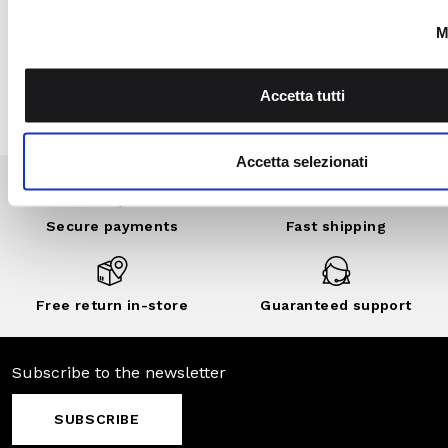
the Camomilla Italia
community: benefits,
exclusive events,
private sales and
customized
discounts..
DISCOVER
NOW
Secure
Fast shipping
payments