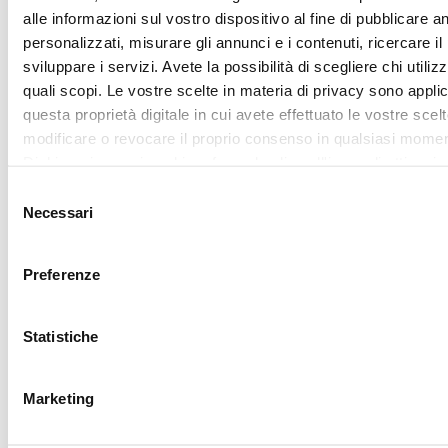
ritirare il tuo consenso in qualsiasi momento dalla Dichiarazi
sui cookie.
Mostra dettagl
Utilizziamo i cookie per personalizzare contenuti ed annunci,
fornire funzionalità dei social media e per analizzare il nostro
Accetta tutti
traffico. Condividiamo inoltre informazioni sul modo in cui utili
nostro sito con i nostri partner che si occupano di analisi dei 
web, pubblicità e social media, i quali potrebbero combinarle
Accetta selezionati
altre informazioni che ha fornito loro o che hanno raccolto da
utilizzo dei loro servizi.
REQUEST
YOUR
LOVER
CARD
Sign up for My lovely
Garden program, join