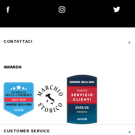
Free return in-
Guaranteed
store
support
Subscribe to the newsletter
SUBSCRIBE
Facebook
Instagram
Twitter
CONTATTACI
AWARDS