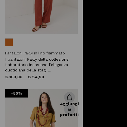
Pantaloni Paxly in lino fiammato
I pantaloni Paxly della collezione
Laboratorio incarnano l'eleganza
quotidiana della stagi ...
Price
to
€ 109,00
€ 54,50
reduced
from
-50%
Aggiungi
ai
preferiti