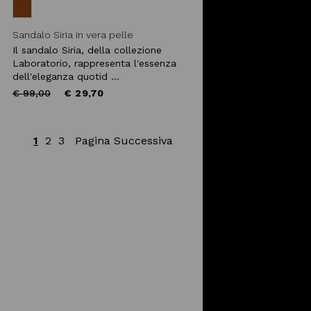
Sandalo Siria in vera pelle
Il sandalo Siria, della collezione
Laboratorio, rappresenta l'essenza
dell'eleganza quotid ...
Price
to
€ 99,00
€ 29,70
reduced
from
1
2
3
Pagina Successiva