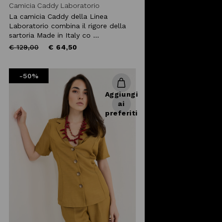
Camicia Caddy Laboratorio
La camicia Caddy della Linea
Laboratorio combina il rigore della
sartoria Made in Italy co ...
Price
to
€ 129,00
€ 64,50
reduced
from
-50%
Aggiungi
ai
preferiti