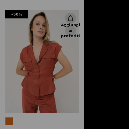
reduced
from
-50%
Aggiungi
ai
preferiti