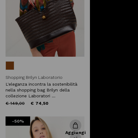
Shopping Brilyn Laboratorio
L'eleganza incontra la sostenibilità
nella shopping bag Brilyn della
collezione Laboratori ...
Price
to
€ 149,00
€ 74,50
reduced
from
-50%
Aggiungi