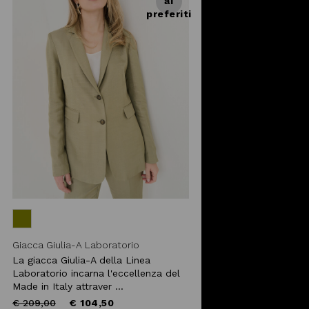
ai
preferiti
Giacca Giulia-A Laboratorio
La giacca Giulia-A della Linea
Laboratorio incarna l'eccellenza del
Made in Italy attraver ...
Price
to
€ 209,00
€ 104,50