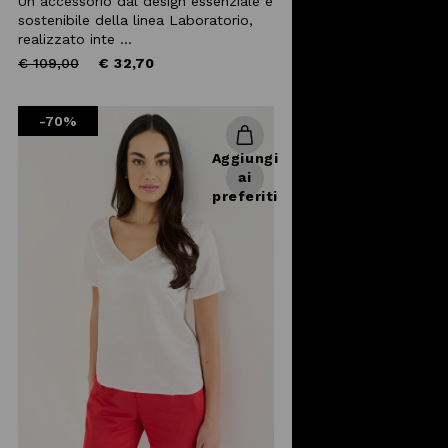
Un accessorio dal design essenziale e
sostenibile della linea Laboratorio,
realizzato inte ...
Price
to
€ 109,00
€ 32,70
reduced
from
-70%
Aggiungi
ai
preferiti