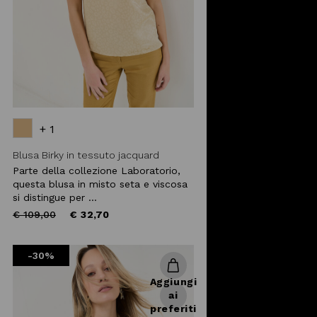
+ 1
Blusa Birky in tessuto jacquard
Parte della collezione Laboratorio,
questa blusa in misto seta e viscosa
si distingue per ...
Price
to
€ 109,00
€ 32,70
reduced
from
-30%
Aggiungi
ai
preferiti