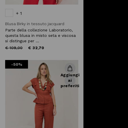
+ 1
Blusa Birky in tessuto jacquard
Parte della collezione Laboratorio,
questa blusa in misto seta e viscosa
si distingue per ...
Price
to
€ 109,00
€ 32,70
reduced
from
-50%
Aggiungi
ai
preferiti