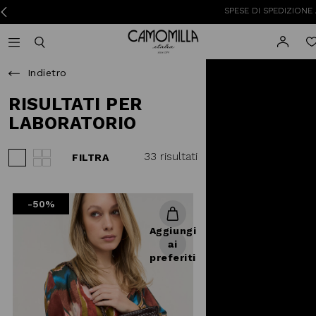
SPESE DI SPEDIZIONE A 3,95€ PER 
Camomilla Italia®
Open mobile navigation
Toggle mobile search
Indietro
RISULTATI PER
LABORATORIO
33 risultati
FILTRA
Visualizza 3 prodotti per riga
Visualizza 4 prodotti per riga
-50%
Aggiungi
ai
preferiti