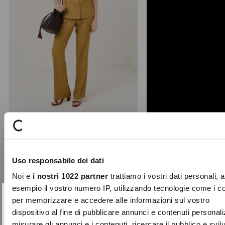
Pantaloni Pablito in lino fiammato
I pantaloni Pablito della collezione
Uso responsabile dei dati
Laboratorio sono l'essenza della
Noi e
i nostri 1022 partner
trattiamo i vostri dati personali, 
freschezza primaveri ...
esempio il vostro numero IP, utilizzando tecnologie come i c
Price
to
€ 109,00
€ 54,50
reduced
per memorizzare e accedere alle informazioni sul vostro
10% DI SCONTO
Chiudi
from
dispositivo al fine di pubblicare annunci e contenuti personali
sul tuo primo acquisto!
-30%
misurare gli annunci e i contenuti, ricercare il pubblico e svi