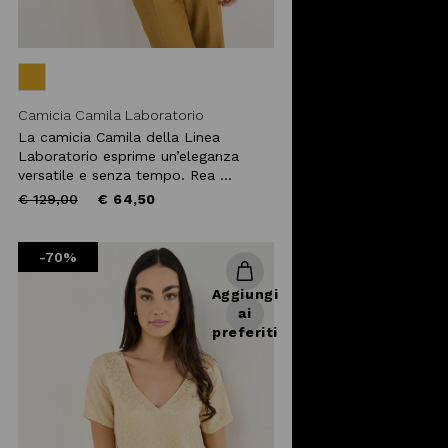
Camicia Camila Laboratorio
La camicia Camila della Linea
Laboratorio esprime un’eleganza
versatile e senza tempo. Rea ...
Price
to
€ 129,00
€ 64,50
reduced
from
-70%
Aggiungi
ai
preferiti