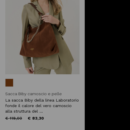
Sacca Biby camoscio e pelle
La sacca Biby della linea Laboratorio
fonde il calore del vero camoscio
alla struttura del ...
Price
to
€ 119,00
€ 83,30
reduced
from