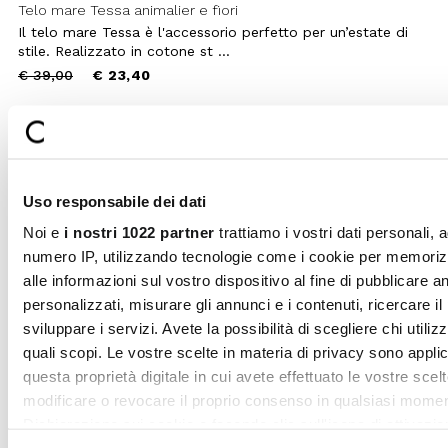
i servizi. Avete la possibilità di scegliere chi utilizza i vostri d
SHOP INFO
per quali scopi. Le vostre scelte in materia di privacy sono
applicabili solo su questa proprietà digitale in cui avete effett
vostre scelte. È possibile modificare o revocare il proprio
consenso in qualsiasi momento dalla Dichiarazione sui cooki
Selezione
facendo clic sull'icona di attivazione della privacy.
Necessari
del
consenso
Con il tuo consenso, vorremmo anche:
Preferenze
raccogliere informazioni sulla tua posizione geografic
un'approssimazione di qualche metro,
Identificare il tuo dispositivo, scansionandolo attivam
Statistiche
alla ricerca di caratteristiche specifiche (impronte digitali
Approfondisci come vengono elaborati i tuoi dati personali e
Marketing
imposta le tue preferenze nella
sezione dettagli
. Puoi modif
ritirare il tuo consenso in qualsiasi momento dalla Dichiarazi
sui cookie.
Mostra dettagl
Pagamenti
Spedizione
Utilizziamo i cookie per personalizzare contenuti ed annunci,
sicuri
veloce