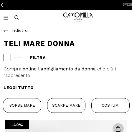
SPESE DI SP
Camomilla Italia®
Open mobile navigation
Toggle mobile search
Indietro
TELI MARE DONNA
FILTRA
Visualizza 3 prodotti per riga
Visualizza 4 prodotti per riga
Compra
online l'abbigliamento da
donna
che più ti rappresenta!
LEGGI TUTTO
BORSE MARE
SCARPE MARE
COSTUMI
-40%