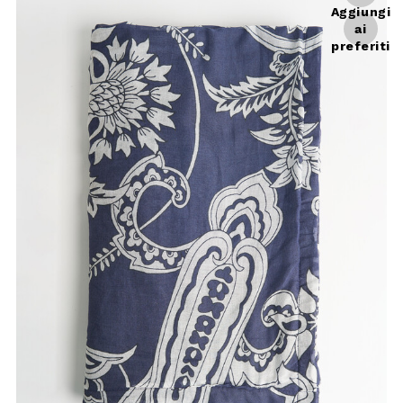
Aggiungi
ai
preferiti
Telo mare Tessa-A fantasia blu
Il telo mare Tessa-A è l'accessorio
ideale per chi cerca comfort e stile
sotto il sole. Ca ...