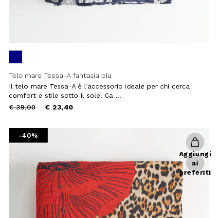
Price
to
€ 39,00
€ 23,40
reduced
from
-40%
Aggiungi
ai
preferiti