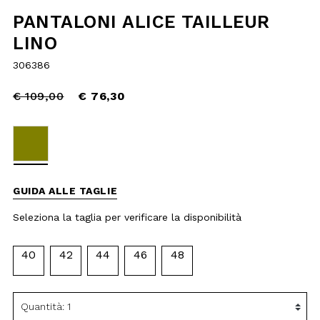
reduced
€ 76,30
from
selected
GUIDA ALLE TAGLIE
Seleziona la taglia per verificare la
disponibilità
40
42
44
46
48
AGGIUNGI AL