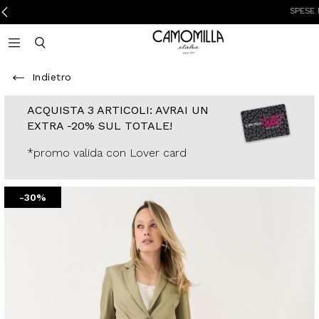
SPESE DI SPED
Camomilla Italia®
Open mobile navigation
Toggle mobile search
Indietro
ACQUISTA 3
ARTICOLI: AVRAI
UN EXTRA -20%
SUL TOTALE!
*promo valida con
Lover card
-30%