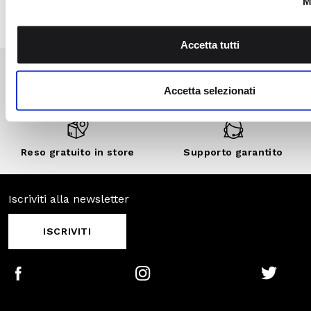
esclusivi, vendite
private e sconti
personalizzati.
SCOPRI DI
PIÙ
Pagamenti
Spedizione
sicuri
veloce