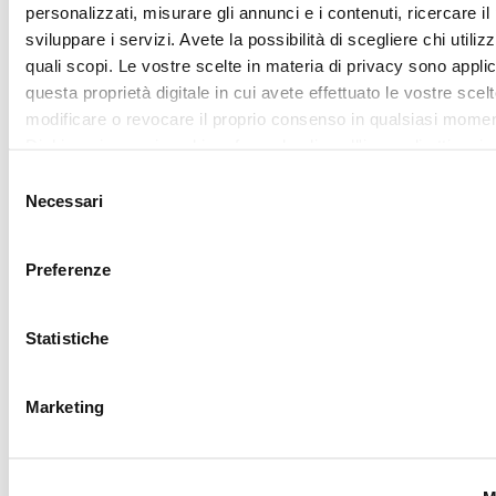
Mostra dettagl
Utilizziamo i cookie per personalizzare contenuti ed annunci,
fornire funzionalità dei social media e per analizzare il nostro
Accetta tutti
traffico. Condividiamo inoltre informazioni sul modo in cui utili
nostro sito con i nostri partner che si occupano di analisi dei 
web, pubblicità e social media, i quali potrebbero combinarle
Accetta selezionati
altre informazioni che ha fornito loro o che hanno raccolto da
utilizzo dei loro servizi.
RICHIEDI LA
TUA LOVER
CARD
Iscriviti al
programma My
Lovely Garden, entra
nella community di
CAMOMILLA italia:
vantaggi, eventi