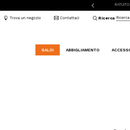
SPEDIZIONE A 3,95€ PER ORDINI SUPERIORI A 49€
RESO GRATUITO IN 
Ricerca
Trova un negozio
Contattaci
Ricerca
SALDI
ABBIGLIAMENTO
ACCESS
LABORATORIO
BAL
B
CATEGORIE
CATEGORIE
CATEGORIE
Indossa l'amore
Borse
Mocassini
Elegant Stories
Accessori Mare
Sandali
Abiti e tute
Cinture
Sneakers
Camicie e bluse
Bijoux
Piumini
Cappelli
Cappotti
Sciarpe e Foulard
Giubbini
Portafogli e Beauty