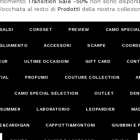
l momento
Transition Sale -50%
non sono disponibi
’occhiata al resto di
Prodotti
della nostra collezio
SALDI
CORDSET
PREVIEW
CAMO SPECIA
IGLIAMENTO
ACCESSORI
SCARPE
COORDI
EUR
ULTIME OCCASIONI
GIFT CARD
CONT
IAL
PROFUMO
COUTURE COLLECTION
A
CAMO SPECIAL SELECTION
OUTLET
DEN
 SUMMER
LABORATORIO
LEOPARDIER
MAD
E&CARDIGAN
CAPPOTTI&MONTONI
GIUBBINI E 