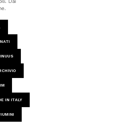
li. Dai
ne.
L
NATI
INUUS
RCHIVIO
IM
E IN ITALY
PIUMINI