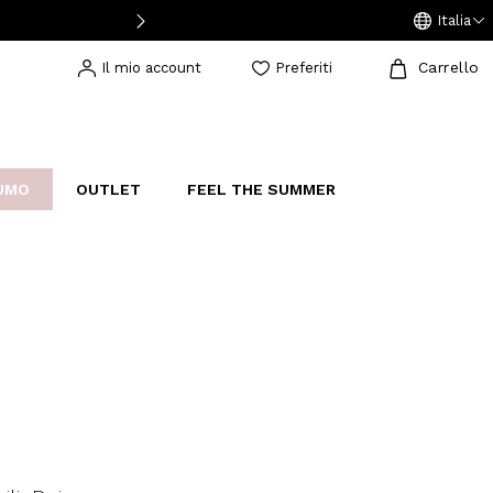
Italia
Carrello
Il mio account
Preferiti
UMO
OUTLET
FEEL THE SUMMER
AKERS
IJOUX
STUDIO