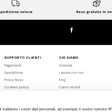
pedizione veloce
Reso gratuito in st
Facebook
SUPPORTO CLIENTI
CHI SIAMO
Pagamenti
Azienda
Spedizione
Lavora con noi
Policy Reso
FAQ
Cookies policy
Camo World
Richiesta Reso
Rubriche
Regolamento Gift Card
Bilancio di sostenibilità 2021
Regolamento Promozioni
Bilancio di sostenibilità 2022
r
trattiamo i vostri dati personali, ad esempio il vostro numero IP