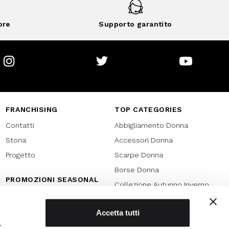
ore
Supporto garantito
Instagram
Twitter
Youtube
FRANCHISING
TOP CATEGORIES
Contatti
Abbigliamento Donna
Storia
Accessori Donna
Progetto
Scarpe Donna
Borse Donna
PROMOZIONI SEASONAL
Collezione Autunno Inverno
Black friday
Collezione Primavera Estate
Natale
Accetta tutti
SPECIAL PROMOTION
,
Armocromia