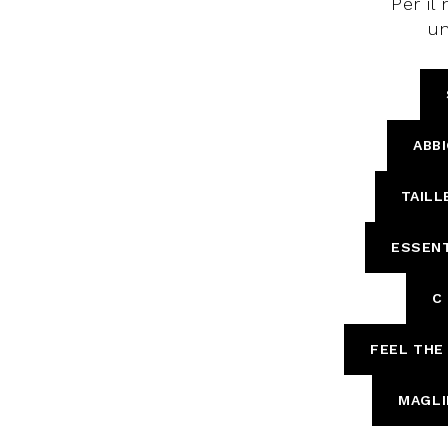
Per i
Giacche
Occhiali da Sole
un
Gilet
Ombrelli
Maglie
Gift box
Cardigan
Pantaloni
ABB
Jeans
Gonne
TAILL
Bermuda
Top
ESSENT
T-Shirt
Tailleur
C
Trench
FEEL THE
MAGLI