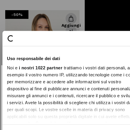
reduced
from
-50%
Aggiungi
ai
preferiti
Uso responsabile dei dati
Noi e
i nostri 1022 partner
trattiamo i vostri dati personali, 
esempio il vostro numero IP, utilizzando tecnologie come i c
per memorizzare e accedere alle informazioni sul vostro
10% DI SCONTO
Chiudi
dispositivo al fine di pubblicare annunci e contenuti personali
sul tuo primo acquisto!
misurare gli annunci e i contenuti, ricercare il pubblico e svi
Entra nella Community di Camomilla Italia e
i servizi. Avete la possibilità di scegliere chi utilizza i vostri d
accedi ai nostri consigli e offerte riservate.
per quali scopi. Le vostre scelte in materia di privacy sono
applicabili solo su questa proprietà digitale in cui avete effett
NOME
COGNOME
+ 1
vostre scelte. È possibile modificare o revocare il proprio