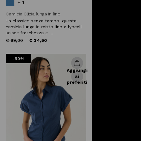
+ 1
Camicia Clizia lunga in lino
Un classico senza tempo, questa
camicia lunga in misto lino e lyocell
unisce freschezza e ...
Price
to
€ 69,00
€ 34,50
reduced
from
-50%
Aggiungi
ai
preferiti