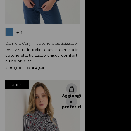
+ 1
Camicia Cary in cotone elasticizzato
Realizzata in Italia, questa camicia in
cotone elasticizzato unisce comfort
e uno stile se ...
Price
to
€ 89,00
€ 44,50
reduced
from
-30%
Aggiungi
ai
preferiti