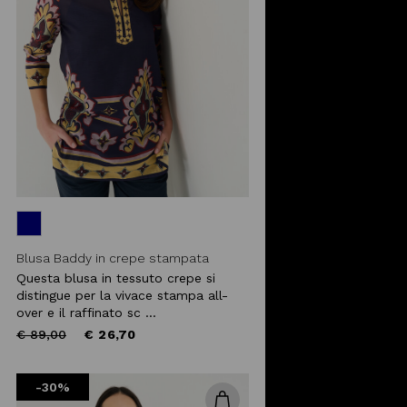
Blusa Baddy in crepe stampata
Questa blusa in tessuto crepe si
distingue per la vivace stampa all-
over e il raffinato sc ...
Price
to
€ 89,00
€ 26,70
reduced
from
-30%