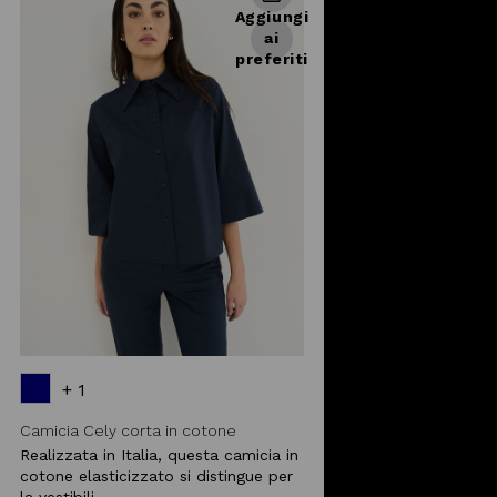
Aggiungi
ai
preferiti
+ 1
Camicia Cely corta in cotone
Realizzata in Italia, questa camicia in
cotone elasticizzato si distingue per
la vestibili ...