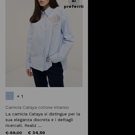
ai
preferiti
+ 1
Camicia Cataya cotone intarsio
La camicia Cataya si distingue per la
sua eleganza discreta e i dettagli
ricercati. Realiz ...
Price
to
€ 69,00
€ 34,50