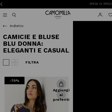
SPESE DI SPEDIZIONE A
Camomilla Italia®
Open mobile navigation
Toggle mobile search
Indietro
CAMICIE E BLUSE
BLU DONNA:
ELEGANTI E CASUAL
FILTRA
Visualizza 3 prodotti per riga
Visualizza 4 prodotti per riga
-70%
Aggiungi
ai
preferiti