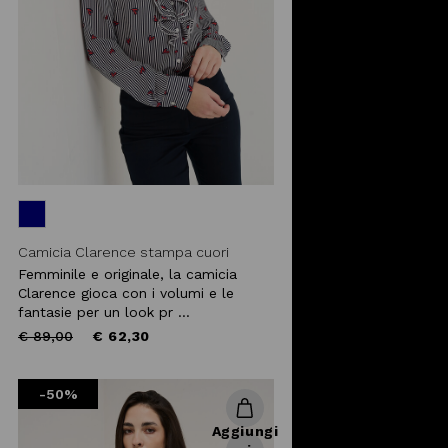
Camicia Clarence stampa cuori
Femminile e originale, la camicia
Clarence gioca con i volumi e le
fantasie per un look pr ...
Price
to
€ 89,00
€ 62,30
reduced
from
-50%
Aggiungi