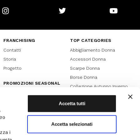
Instagram
Twitter
Youtube
FRANCHISING
TOP CATEGORIES
Contatti
Abbigliamento Donna
Storia
Accessori Donna
Progetto
Scarpe Donna
Borse Donna
PROMOZIONI SEASONAL
Collezione Autunno Inverno
Black friday
Collezione Primavera Estate
Natale
Accetta tutti
SPECIAL PROMOTION
,
Armocromia
Saldi
tro
Saldi 70%
Accetta selezionati
izza i
Saldi 60%
questa