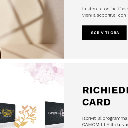
In store e online ti as
Vieni a scoprirle, co
ISCRIVITI ORA
filo, confermi di aver letto e
Policy e il nostro Regolamento
re maggiorenne.
HA E SI APPLICANO LE NORME SULLA
LE.
IVITI
RICHIED
CARD
Iscriviti al programm
CAMOMILLA italia: vant