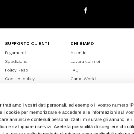
Facebook
SUPPORTO CLIENTI
CHI SIAMO
Pagamenti
Azienda
Spedizione
Lavora con noi
Policy Reso
FAQ
Cookies policy
Camo World
Richiesta Reso
Rubriche
Regolamento Gift Card
Bilancio di sostenibilità 2021
Regolamento Promozioni
Bilancio di sostenibilità 2022
r
trattiamo i vostri dati personali, ad esempio il vostro numero IP
e i cookie per memorizzare e accedere alle informazioni sul vos
Lover Card
licare annunci e contenuti personalizzati, misurare gli annunci e i
Regolamento My Lovely
ico e sviluppare i servizi. Avete la possibilità di scegliere chi util
Garden
pi. Le vostre scelte in materia di privacy sono applicabili solo su 