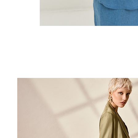
10% DI
sul tuo pri
Entra nella Community di
ai nostri consigli 
NOME