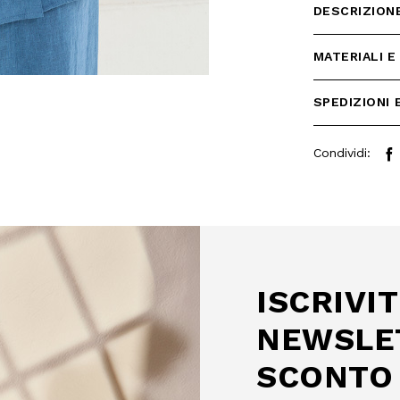
DESCRIZION
MATERIALI E
SPEDIZIONI 
Condividi:
 SCONTO
mo acquisto!
 Camomilla Italia e accedi
ISCRIVIT
e offerte riservate.
NEWSLE
SCONTO 