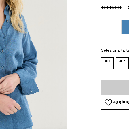
Price
to
€ 69,00
reduced
from
Seleziona la ta
40
42
Aggiung