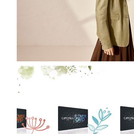
COGNOME
EMAIL
Con la creazione del tuo pro
compreso la nostra Privacy 
My Lovely Garden e di esse
QUESTO SITO È PROTETTO DA RECAPTC
PRIVACY
E
TERMINI DI SERVIZIO
GOOG
ISCR