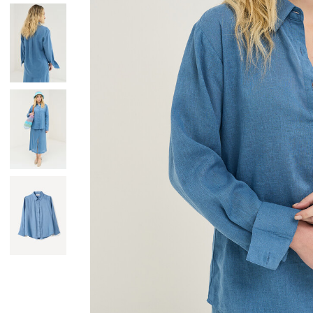
Giacche
Occhiali da Sole
Gilet
Ombrelli
Maglie
Gift box
Cardigan
Pantaloni
Jeans
Gonne
Bermuda
Top
T-Shirt
Tailleur
Trench