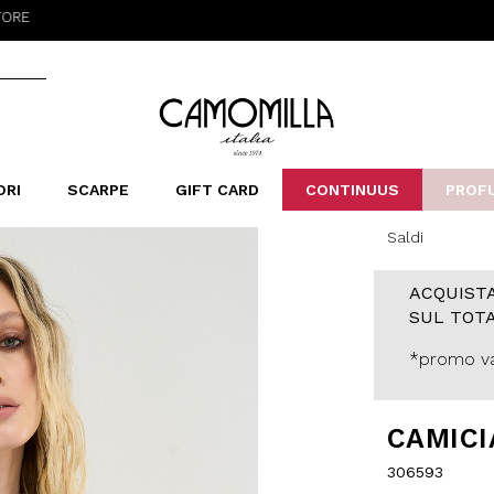
Camomilla Italia®
ORI
SCARPE
GIFT CARD
CONTINUUS
PROF
Saldi
LERINE&MOCASSINI
ORSE
LEOPARDIER
SANDALI
FOULARD
ARCHIVIO
SNE
B
CATEGORIE
ACQUISTA
Saldi -70%
SUL TOTA
Saldi -50%
Saldi -40%
*promo va
Saldi -30%
CAMICI
306593