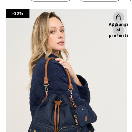
Giacche
Occhiali da Sole
Gilet
Ombrelli
-30%
Maglie
Gift box
Aggiungi
Cardigan
ai
preferiti
Pantaloni
Jeans
Gonne
Bermuda
Top
T-Shirt
Tailleur
Trench