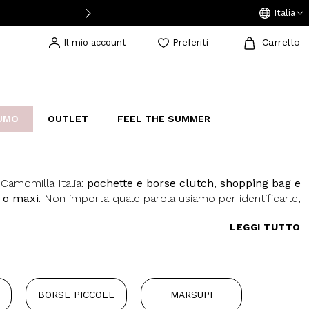
Italia
Carrello
Il mio account
Preferiti
UMO
OUTLET
FEEL THE SUMMER
AKERS
IJOUX
STUDIO
Camomilla Italia:
pochette e borse clutch
,
shopping bag e
 o maxi
. Non importa quale parola usiamo per identificarle,
e e comunque delle indispensabili borse da donna. Un po'
LEGGI TUTTO
' minimal, le borse per le donne sono da sempre oggetto di
ile nell'abbigliamento donna, spesso anche un'ossessione. In
iali, stanno bene con tutto. Online troverai modelli di borse
e capienti, perfette per il daily-wear; small, con paillettes
i preziosi, perfette per un look by night; borse in ecopelle dal
BORSE PICCOLE
MARSUPI
 i modelli classici con catena o a tracolla, come i secchielli