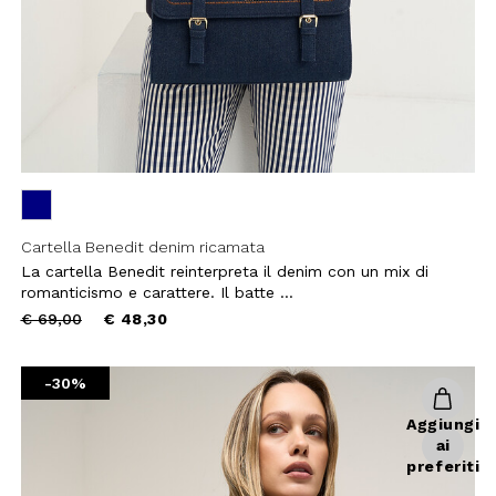
Cartella Benedit denim ricamata
La cartella Benedit reinterpreta il denim con un mix di
romanticismo e carattere. Il batte ...
Price
to
€ 69,00
€ 48,30
reduced
from
-30%
Aggiungi
ai
preferiti