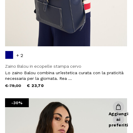
+ 2
Zaino Balou in ecopelle stampa cervo
Lo zaino Balou combina un’estetica curata con la praticità
necessaria per la giornata. Rea ...
Price
to
€ 79,00
€ 23,70
reduced
from
-30%
Aggiungi
ai
preferiti