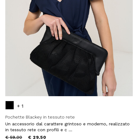
+ 1
Pochette Blackey in tessuto rete
Un accessorio dal carattere grintoso e moderno, realizzato
in tessuto rete con profili e c ...
Price
to
€ 59,00
€ 29,50