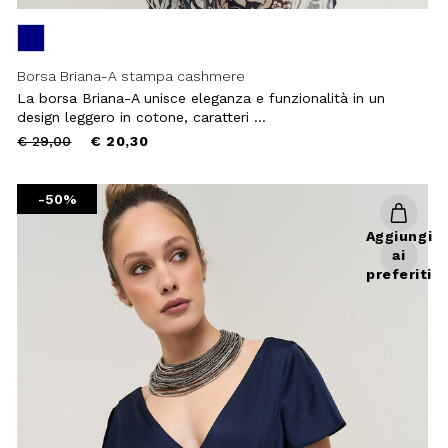
Borsa Briana-A stampa cashmere
La borsa Briana-A unisce eleganza e funzionalità in un
design leggero in cotone, caratteri ...
Price
to
€ 29,00
€ 20,30
reduced
Chiudi
from
-50%
Aggiungi
ai
preferiti