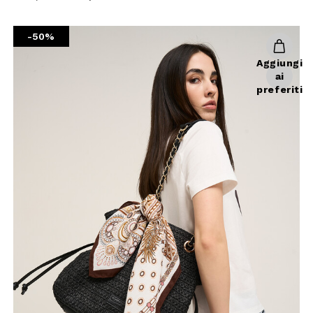
reduced
from
-50%
Aggiungi
ai
preferiti