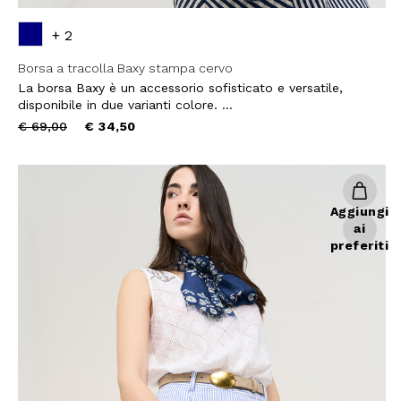
+ 2
Borsa a tracolla Baxy stampa cervo
La borsa Baxy è un accessorio sofisticato e versatile,
disponibile in due varianti colore. ...
Price
to
€ 69,00
€ 34,50
10% DI
reduced
from
sul tuo pri
Aggiungi
Entra nella Community di
ai
ai nostri consigli 
preferiti
NOME
COGNOME