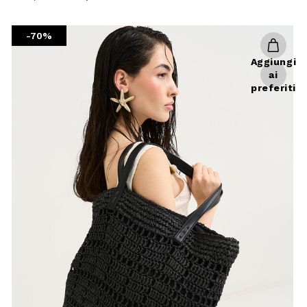
reduced
from
-70%
Aggiungi
ai
preferiti