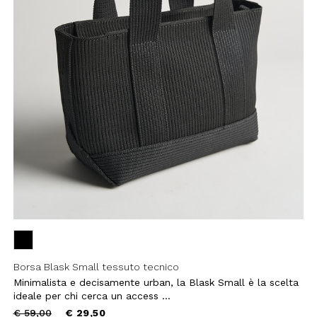
filo, confermi di aver letto e
Policy e il nostro Regolamento
re maggiorenne.
HA E SI APPLICANO LE NORME SULLA
LE.
IVITI
Borsa Blask Small tessuto tecnico
Minimalista e decisamente urban, la Blask Small è la scelta
ideale per chi cerca un access ...
Price
to
€ 59,00
€ 29,50