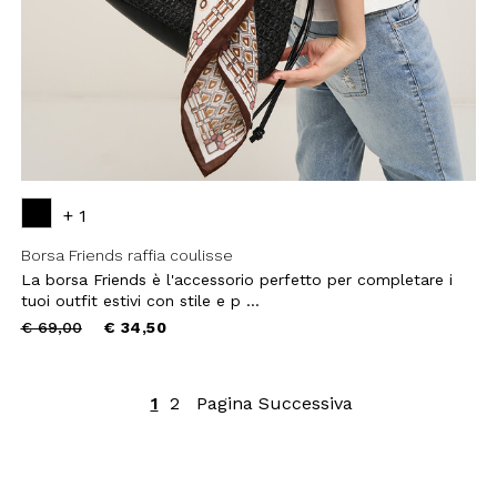
+ 1
Borsa Friends raffia coulisse
La borsa Friends è l'accessorio perfetto per completare i
tuoi outfit estivi con stile e p ...
Price
to
€ 69,00
€ 34,50
reduced
from
1
2
Pagina Successiva