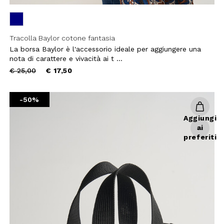
Tracolla Baylor cotone fantasia
La borsa Baylor è l'accessorio ideale per aggiungere una
nota di carattere e vivacità ai t ...
Price
to
€ 25,00
€ 17,50
 SCONTO
reduced
from
-50%
mo acquisto!
Aggiungi
 Camomilla Italia e accedi
ai
e offerte riservate.
preferiti