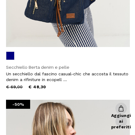
Secchiello Berta denim e pelle
Un secchiello dal fascino casual-chic che accosta il tessuto
denim a rifiniture in ecopell ...
Price
to
€ 69,00
€ 48,30
reduced
from
-50%
Aggiungi
ai
preferiti