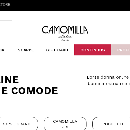
Camomilla Italia®
ORI
SCARPE
GIFT CARD
CONTINUUS
PROF
LERINE&MOCASSINI
ORSE
LEOPARDIER
SANDALI
FOULARD
ARCHIVIO
SNE
B
CATEGORIE
INE
Borse donna
online 
Saldi -70%
borse a mano mini
Saldi -50%
 E COMODE
stiamo parlando sempr
Saldi -40%
multitasking, un po
Saldi -30%
desiderio, irrinunciab
colori puri ed essenz
donna colorate, comode 
CAMOMILLA
luccicanti e altri dettagl
BORSE GRANDI
POCHETTE
GIRL
fit moderno. Poi ci sono