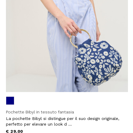
EMAIL
Con la creazione del tuo pro
compreso la nostra Privacy 
My Lovely Garden e di esse
QUESTO SITO È PROTETTO DA RECAPTC
PRIVACY
E
TERMINI DI SERVIZIO
GOOG
ISCR
Pochette Bibyl in tessuto fantasia
La pochette Bibyl si distingue per il suo design originale,
perfetto per elevare un look d ...
€ 29,00