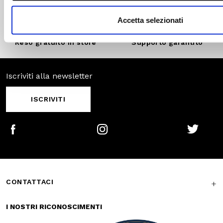
SCOPRI DI
PIÙ
Pagamenti
Spedizione
sicuri
veloce
Reso gratuito in
Supporto
store
garantito
Iscriviti alla newsletter
ISCRIVITI