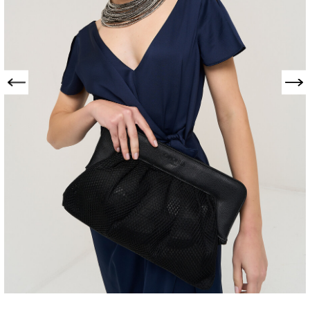
Precedente
Successivo
POCHETTE
BLACKEY IN
TESSUTO RETE
026-921-010BLACK-TU