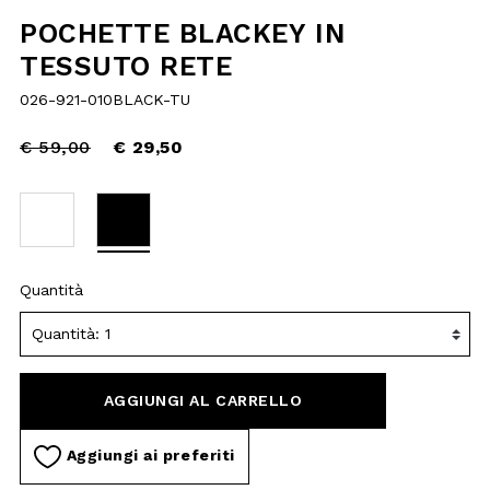
Price
to
€ 59,00
reduced
€ 29,50
from
selected
Quantità
AGGIUNGI AL
CARRELLO
Aggiungi ai preferiti
DESCRIZIONE