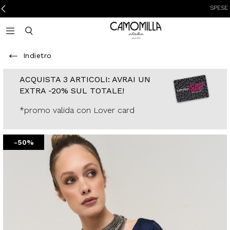
SPESE DI SPE
Camomilla Italia®
Open mobile navigation
Toggle mobile search
Indietro
ACQUISTA 3
ARTICOLI: AVRAI
UN EXTRA -20%
SUL TOTALE!
*promo valida con
Lover card
-50%