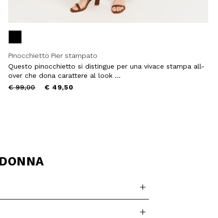
Pinocchietto Pier stampato
Questo pinocchietto si distingue per una vivace stampa all-
over che dona carattere al look ...
Price
to
€ 99,00
€ 49,50
reduced
from
I DONNA