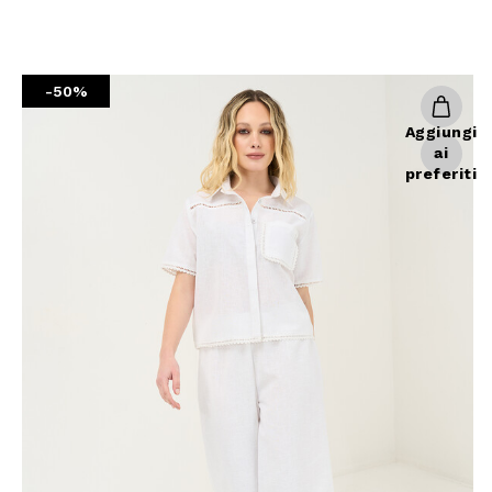
Giacche
Occhiali da Sole
Gilet
Ombrelli
Maglie
Gift box
-50%
Cardigan
Aggiungi
Pantaloni
ai
Jeans
preferiti
Gonne
Bermuda
Top
T-Shirt
Tailleur
Trench