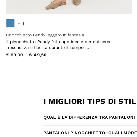
ISCR
+ 1
Pinocchietto Pendy leggero in fantasia
Il pinocchietto Pendy è il capo ideale per chi cerca
freschezza e libertà durante il tempo ...
Price
to
€ 99,00
€ 49,50
reduced
from
I MIGLIORI TIPS DI ST
QUAL È LA DIFFERENZA TRA PANTALONI 
PANTALONI PINOCCHIETTO: QUALI MODEL