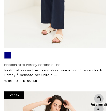
Pinocchietto Percey cotone e lino
Realizzato in un fresco mix di cotone e lino, il pinocchietto
Percey è pensato per unire c ...
Price
to
€ 99,00
€ 49,50
reduced
from
-50%
Aggiungi
Chiudi
ai