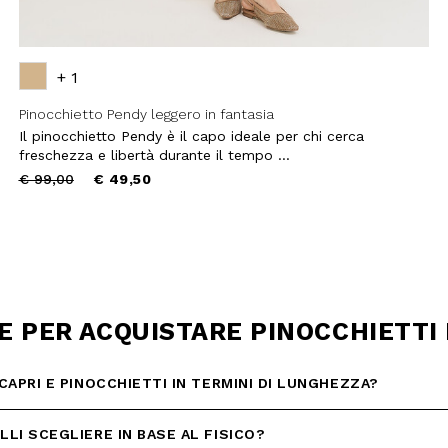
IVITI
+ 1
Pinocchietto Pendy leggero in fantasia
Il pinocchietto Pendy è il capo ideale per chi cerca
freschezza e libertà durante il tempo ...
Price
to
€ 99,00
€ 49,50
reduced
from
ILE PER ACQUISTARE PINOCCHIETT
CAPRI E PINOCCHIETTI IN TERMINI DI LUNGHEZZA?
LI SCEGLIERE IN BASE AL FISICO?