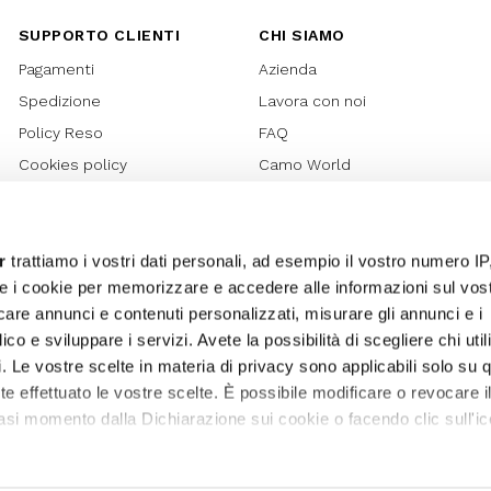
SUPPORTO CLIENTI
CHI SIAMO
Pagamenti
Azienda
Spedizione
Lavora con noi
Policy Reso
FAQ
Cookies policy
Camo World
Richiesta Reso
Rubriche
Regolamento Gift Card
Bilancio di sostenibilità 2021
Regolamento Promozioni
Bilancio di sostenibilità 2022
r
trattiamo i vostri dati personali, ad esempio il vostro numero IP
e i cookie per memorizzare e accedere alle informazioni sul vos
Lover Card
licare annunci e contenuti personalizzati, misurare gli annunci e i
Regolamento My Lovely
ico e sviluppare i servizi. Avete la possibilità di scegliere chi util
Garden
pi. Le vostre scelte in materia di privacy sono applicabili solo su 
Privacy
ete effettuato le vostre scelte. È possibile modificare o revocare i
Termini e Condizioni
asi momento dalla Dichiarazione sui cookie o facendo clic sull'ic
Whistleblowing
Sitemap