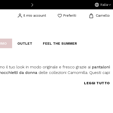
Italia
Carrello
Il mio account
Preferiti
UMO
OUTLET
FEEL THE SUMMER
AKERS
IJOUX
STUDIO
o il tuo look in modo originale e fresco grazie ai
pantaloni
inocchietti da donna
delle collezioni Camomilla. Questi capi
are in primavera e in estate, ma si prestano molto bene agli
LEGGI TUTTO
icette glamour e tshirt, per creare anche outfit adatti alle
ri tutti i modelli a tua disposizione, dai più sportivi in lino a
 dettagli trendy, ricercati ed eleganti. I pantaloni stile capri ti
bile comfort in ogni situazione, avvolgendo le curve del tuo
aldo abbraccio, senza dimenticare un pizzico di eleganza. I
o la variante casual e sporty, capi basic immancabili nel tuo