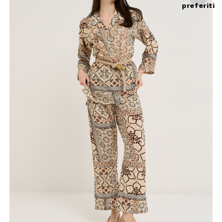
preferiti
mo acquisto!
 Camomilla Italia e accedi
e offerte riservate.
filo, confermi di aver letto e
Policy e il nostro Regolamento
re maggiorenne.
HA E SI APPLICANO LE NORME SULLA
LE.