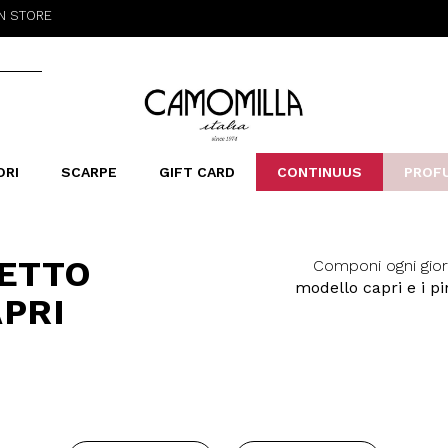
Camomilla Italia®
ORI
SCARPE
GIFT CARD
CONTINUUS
PROF
LERINE&MOCASSINI
ORSE
LEOPARDIER
SANDALI
FOULARD
ARCHIVIO
SNE
B
CATEGORIE
IETTO
Componi ogni giorn
Saldi -70%
modello capri e i p
Saldi -50%
PRI
sono perfetti da us
Saldi -40%
abbinamenti con cam
Saldi -30%
stagioni più fresche. Scop
quelli dotati di
garantiscono incredi
corpo come in un c
pinocchietti donna son