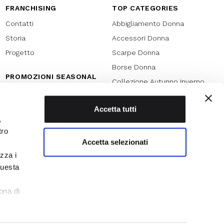
FRANCHISING
TOP CATEGORIES
Contatti
Abbigliamento Donna
Storia
Accessori Donna
Progetto
Scarpe Donna
Borse Donna
PROMOZIONI SEASONAL
Collezione Autunno Inverno
Black friday
Collezione Primavera Estate
Natale
Accetta tutti
SPECIAL PROMOTION
,
Armocromia
Saldi
tro
Saldi 70%
Accetta selezionati
izza i
Saldi 60%
questa
Saldi 50%
l
Saldi 40%
ona di
Saldi 30%