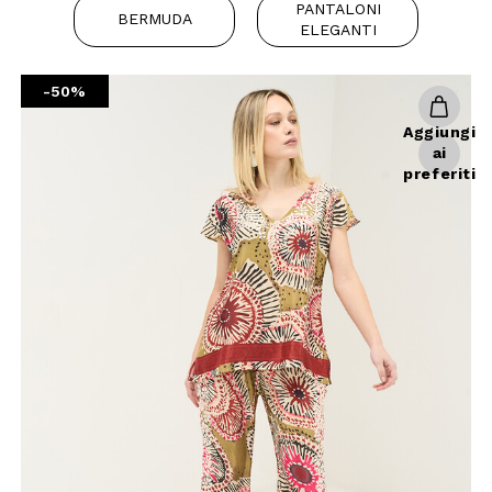
PANTALONI
guardaroba, capaci di of
BERMUDA
ELEGANTI
skinny o lasciati in
All’interno del catal
donna e pinocchietti don
-50%
Aggiungi
ai
preferiti