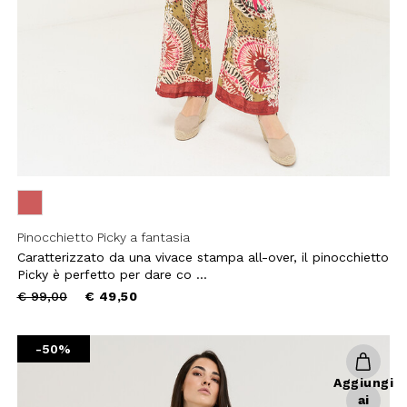
Pinocchietto Picky a fantasia
Caratterizzato da una vivace stampa all-over, il pinocchietto
Picky è perfetto per dare co ...
Price
to
€ 99,00
€ 49,50
reduced
from
-50%
 SCONTO
Aggiungi
ai