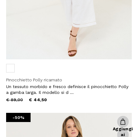
Pinocchietto Polly ricamato
Un tessuto morbido e fresco definisce il pinocchietto Polly
a gamba larga. Il modello si d ...
Price
to
€ 89,00
€ 44,50
reduced
from
-50%
10% DI
Aggiungi
ai