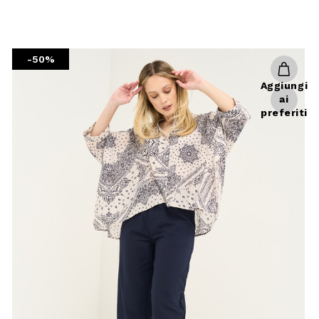
frire libertà e perfetta vestibilità. Dai un’occhiata ai modelli
cantare dalla variante meno aderente e più larga sulle gambe.
ogo trovi tante opzioni interessanti di pantaloni modelli capri
na. Che aspetti?
Scegli
L'abbigliamento per donna
che fa
-50%
al caso tuo!
Aggiungi
ai
preferiti