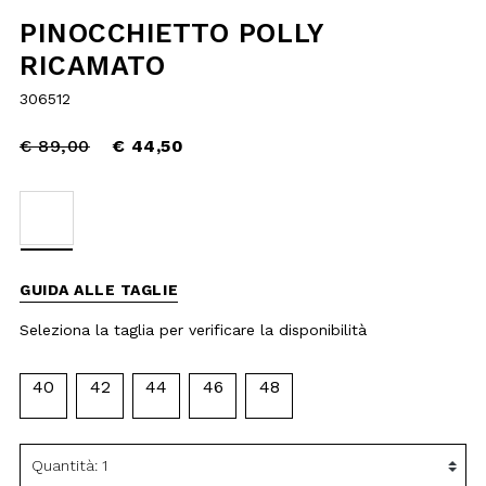
reduced
€ 44,50
from
selected
GUIDA ALLE TAGLIE
Seleziona la taglia per verificare la
disponibilità
40
42
44
46
48
AGGIUNGI AL