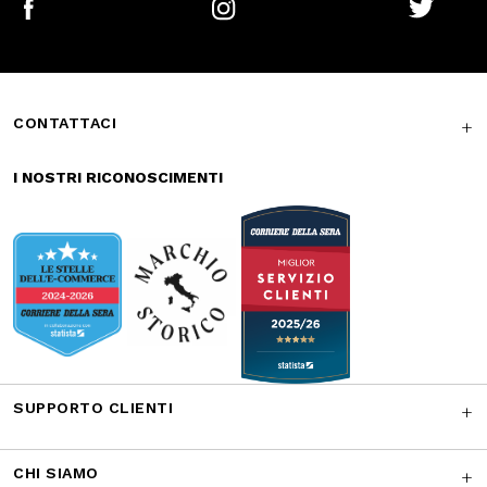
sicuri
veloce
Reso gratuito in
Supporto
store
garantito
Iscriviti alla newsletter
ISCRIVITI
Facebook
Instagram
Twitter
CONTATTACI
I NOSTRI RICONOSCIMENTI