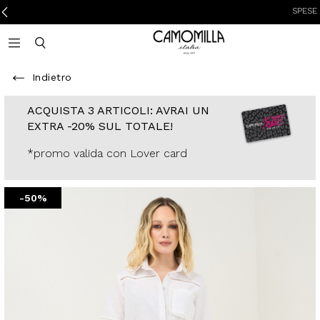
SPESE DI SPED
Camomilla Italia®
Open mobile navigation
Toggle mobile search
Indietro
ACQUISTA 3
ARTICOLI: AVRAI
UN EXTRA -20%
SUL TOTALE!
*promo valida con
Lover card
-50%