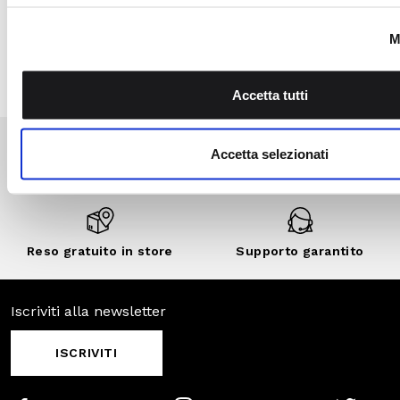
esclusivi, vendite
private e sconti
personalizzati.
SCOPRI DI
PIÙ
SCOPRI ANCHE
SALDI
SALDI
SALDI
-30%
-70%
-50%
Pagamenti
Spedizione