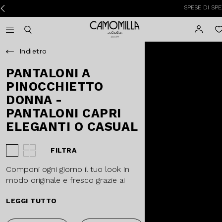
SPESE DI SPEDIZIO
Camomilla Italia®
Open mobile navigation
Toggle mobile search
Indietro
PANTALONI A
PINOCCHIETTO
DONNA -
PANTALONI CAPRI
ELEGANTI O CASUAL
FILTRA
Visualizza 3 prodotti per riga
Visualizza 4 prodotti per riga
Componi ogni giorno il tuo look in
modo originale e fresco grazie ai
pantaloni modello capri e i
LEGGI TUTTO
pinocchietti da donna
delle
collezioni Camomilla. Questi capi