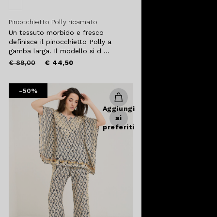
meno aderente e più larga sulle
gambe. All’interno del catalogo trovi
Pinocchietto Polly ricamato
tante opzioni interessanti di
Un tessuto morbido e fresco
pantaloni modelli capri donna e
definisce il pinocchietto Polly a
pinocchietti donna. Che aspetti?
gamba larga. Il modello si d ...
Scegli
L'abbigliamento per donna
Price
to
€ 89,00
€ 44,50
reduced
che fa al caso tuo!
from
-50%
Aggiungi
ai
preferiti