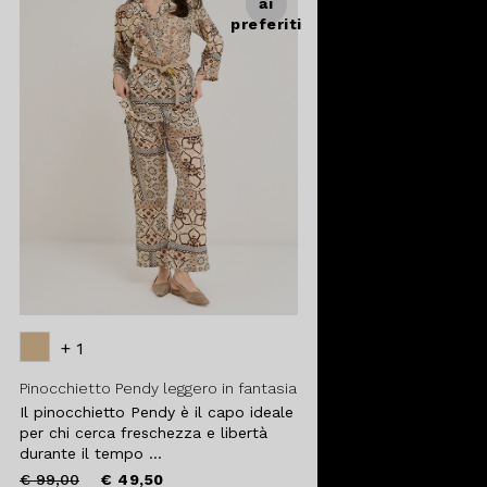
ai
preferiti
+ 1
Pinocchietto Pendy leggero in fantasia
Il pinocchietto Pendy è il capo ideale
per chi cerca freschezza e libertà
durante il tempo ...
Price
to
€ 99,00
€ 49,50