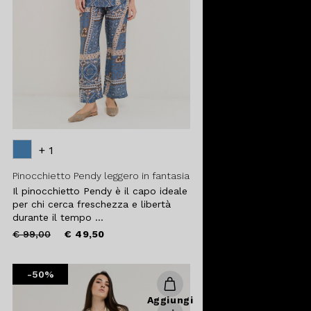
+ 1
Pinocchietto Pendy leggero in fantasia
Il pinocchietto Pendy è il capo ideale
per chi cerca freschezza e libertà
durante il tempo ...
Price
to
€ 99,00
€ 49,50
reduced
from
-50%
Aggiungi