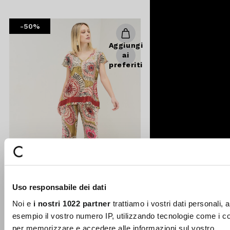
reduced
from
-50%
Aggiungi
ai
preferiti
Uso responsabile dei dati
Noi e
i nostri 1022 partner
trattiamo i vostri dati personali, 
esempio il vostro numero IP, utilizzando tecnologie come i c
per memorizzare e accedere alle informazioni sul vostro