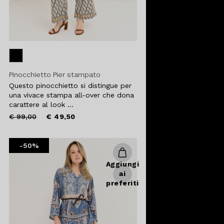
Pinocchietto Pier stampato
Questo pinocchietto si distingue per
una vivace stampa all-over che dona
carattere al look ...
Price
to
€ 99,00
€ 49,50
reduced
from
-50%
Aggiungi
ai
preferiti