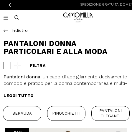
SPEDIZIONE GRATUITA DOMENICA E LUNEDI
Camomilla Italia®
Open mobile navigation
Toggle mobile search
Indietro
PANTALONI DONNA
PARTICOLARI E ALLA
MODA
FILTRA
Visualizza 3 prodotti per riga
Visualizza 4 prodotti per riga
Pantaloni donna
: un capo di
abbigliamento decisamente
comodo e pratico per la donna
LEGGI TUTTO
contemporanea e multi-tasking.
Perfetti con
sneakers
o
sandali
,
con una décolleté o uno
stivaletto
, i
PANTALONI
BERMUDA
PINOCCHIETTI
pantaloni da donna sono un passe-
ELEGANTI
partout dalla mattina alla sera. Dalla