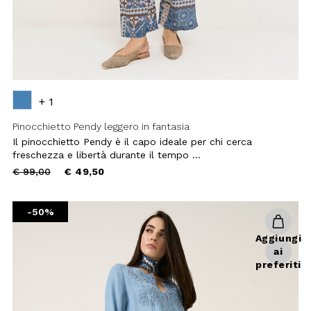
day & night.
Il pinocchietto Pendy è il capo ideale
Scegli
online l'abbigliamento
per chi cerca freschezza e libertà
donna
che fa al caso tuo!
durante il tempo ...
Price
to
€ 99,00
€ 49,50
reduced
from
-50%
Aggiungi
ai
preferiti