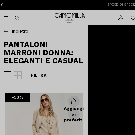
SPESE DI SPEDIZIONE
Camomilla Italia®
Open mobile navigation
Toggle mobile search
Indietro
PANTALONI
MARRONI DONNA:
ELEGANTI E CASUAL
FILTRA
Visualizza 3 prodotti per riga
Visualizza 4 prodotti per riga
-50%
Aggiungi
ai
preferiti