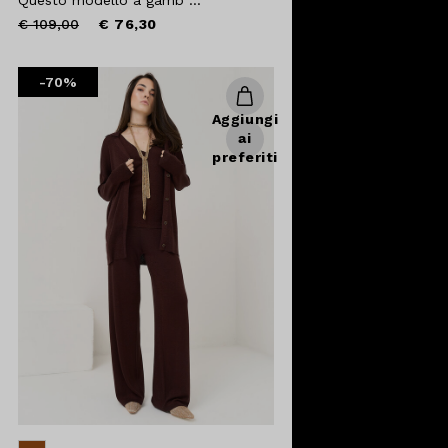
Price
to
€ 109,00
€ 76,30
reduced
from
-70%
Aggiungi
ai
preferiti