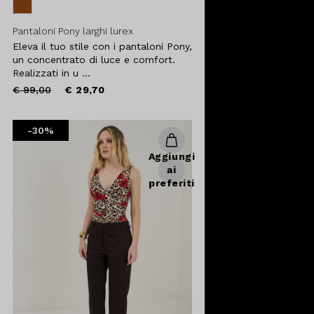
Pantaloni Pony larghi lurex
Eleva il tuo stile con i pantaloni Pony,
un concentrato di luce e comfort.
Realizzati in u ...
Price
to
€ 99,00
€ 29,70
reduced
from
-30%
Aggiungi
ai
preferiti