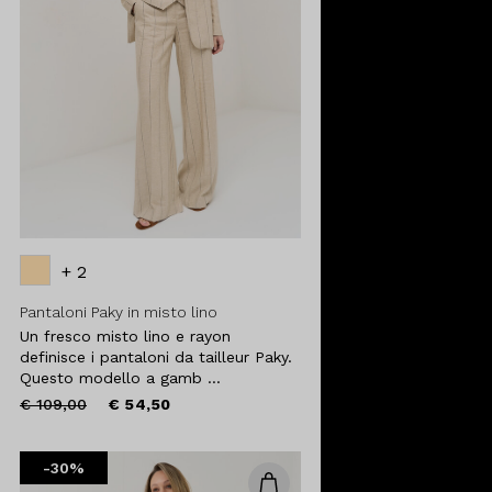
+ 2
Pantaloni Paky in misto lino
Un fresco misto lino e rayon
definisce i pantaloni da tailleur Paky.
Questo modello a gamb ...
Price
to
€ 109,00
€ 54,50
reduced
from
-30%