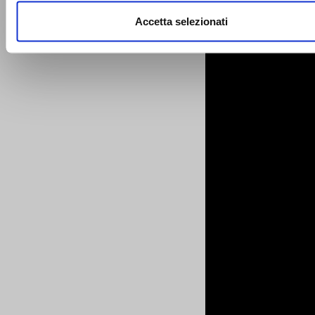
web, pubblicità e social media, i quali potrebbero combinarle
Accetta selezionati
altre informazioni che ha fornito loro o che hanno raccolto da
utilizzo dei loro servizi.