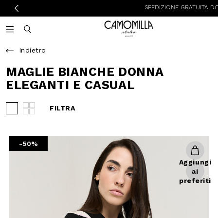
SPEDIZIONE GRATUITA DOMENICA E 
Camomilla Italia®
Open mobile navigation
Toggle mobile search
Indietro
MAGLIE BIANCHE
DONNA ELEGANTI E
CASUAL
FILTRA
Visualizza 3 prodotti per riga
Visualizza 4 prodotti per riga
-50%
Aggiungi
ai
preferiti