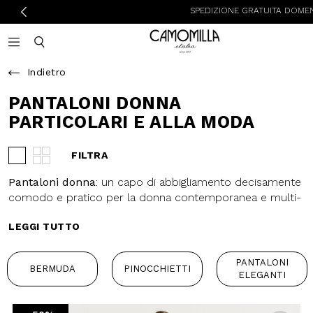
SPEDIZIONE GRATUITA DOMENICA E LUNED
Camomilla Italia®
Open mobile navigation
Toggle mobile search
Indietro
PANTALONI DONNA
PARTICOLARI E ALLA
MODA
FILTRA
Visualizza 3 prodotti per riga
Visualizza 4 prodotti per riga
Pantaloni donna
: un capo di
abbigliamento decisamente
comodo e pratico per la donna
LEGGI TUTTO
contemporanea e multi-tasking.
Perfetti con
sneakers
o
sandali
,
con una décolleté o uno
stivaletto
, i
PANTALONI
BERMUDA
PINOCCHIETTI
pantaloni da donna sono un passe-
ELEGANTI
partout dalla mattina alla sera. Dalla