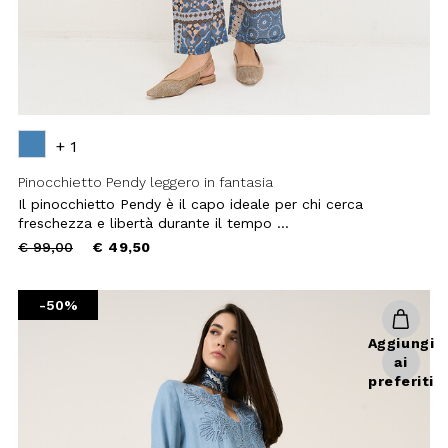
day & night.
Il pinocchietto Pendy è il capo ideale
Scegli
online l'abbigliamento
per chi cerca freschezza e libertà
donna
che fa al caso tuo!
durante il tempo ...
Price
to
€ 99,00
€ 49,50
reduced
from
-50%
Aggiungi
ai
preferiti