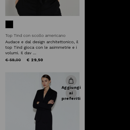
Top Tind con scollo americano
Audace e dal design architettonico, il
top Tind gioca con le asimmetrie e i
volumi. Il dav ...
Price
to
€ 59,00
€ 29,50
reduced
from
Aggiungi
ai
preferiti