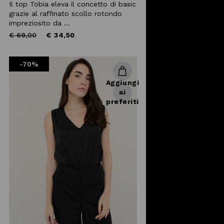
Il top Tobia eleva il concetto di basic
grazie al raffinato scollo rotondo
impreziosito da ...
Price
to
€ 69,00
€ 34,50
reduced
from
-70%
Aggiungi
ai
preferiti