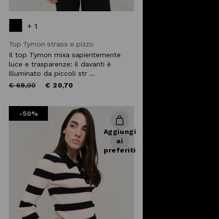
+ 1
Top Tymon strass e pizzo
Il top Tymon mixa sapientemente
luce e trasparenze: il davanti è
illuminato da piccoli str ...
Price
to
€ 69,00
€ 20,70
reduced
from
-50%
Aggiungi
ai
preferiti