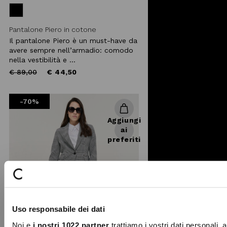
Pantalone Piero in cotone
Il pantalone Piero è un must-have da
avere sempre nell’armadio: comodo
nella vestibilità e ...
Price
to
€ 89,00
€ 44,50
reduced
from
-70%
Aggiungi
ai
preferiti
Uso responsabile dei dati
Noi e
i nostri 1022 partner
trattiamo i vostri dati personali, 