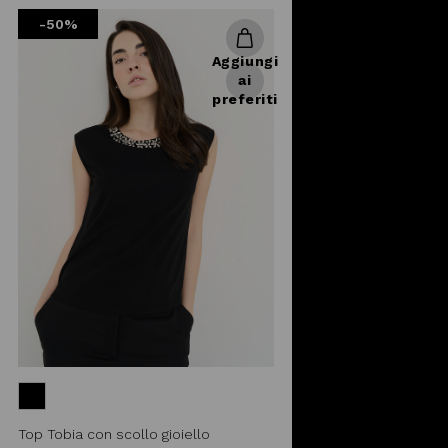
from
-50%
Aggiungi
ai
preferiti
Top Tobia con scollo gioiello