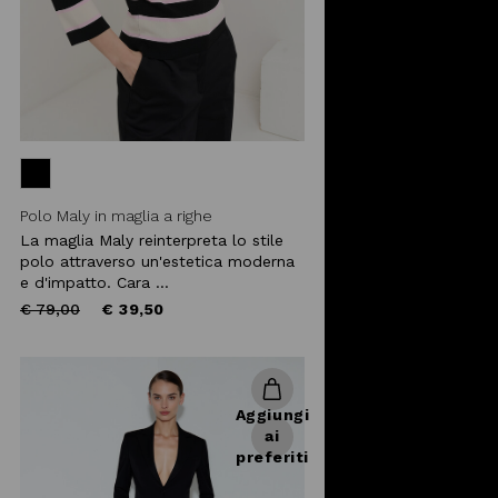
Polo Maly in maglia a righe
La maglia Maly reinterpreta lo stile
polo attraverso un'estetica moderna
e d'impatto. Cara ...
Price
to
€ 79,00
€ 39,50
reduced
from
Aggiungi
ai
preferiti