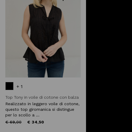
+ 1
Top Tony in voile di cotone con balza
Realizzato in leggero voile di cotone,
questo top giromanica si distingue
per lo scollo a ...
Price
to
€ 69,00
€ 34,50
reduced