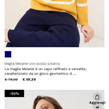
Maglia Melanie con scollo a barca
La maglia Melanie è un capo raffinato e versatile,
caratterizzato da un gioco geometrico d ...
Price
to
€ 79,00
€ 55,30
reduced
from
-50%
Aggiungi
ai