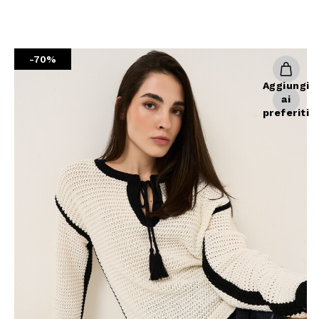
Giacche
Occhiali da Sole
Gilet
Ombrelli
Maglie
Gift box
-70%
Cardigan
Aggiungi
Pantaloni
ai
Jeans
preferiti
Gonne
Bermuda
Top
T-Shirt
Tailleur
Trench