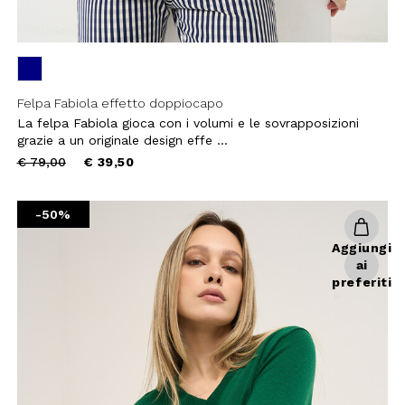
Felpa Fabiola effetto doppiocapo
La felpa Fabiola gioca con i volumi e le sovrapposizioni
grazie a un originale design effe ...
 SCONTO
Price
to
€ 79,00
€ 39,50
reduced
mo acquisto!
from
-50%
 Camomilla Italia e accedi
e offerte riservate.
Aggiungi
ai
preferiti