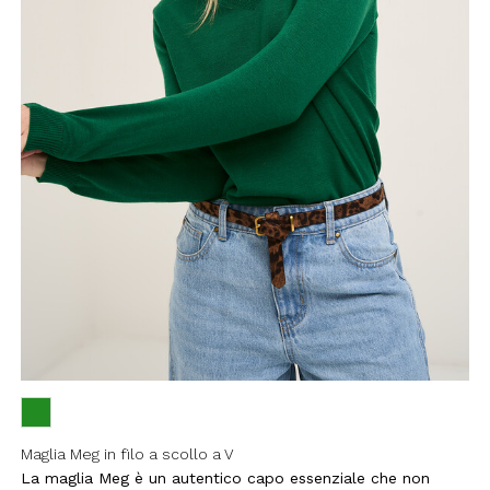
filo, confermi di aver letto e
Policy e il nostro Regolamento
re maggiorenne.
HA E SI APPLICANO LE NORME SULLA
LE.
IVITI
Maglia Meg in filo a scollo a V
La maglia Meg è un autentico capo essenziale che non