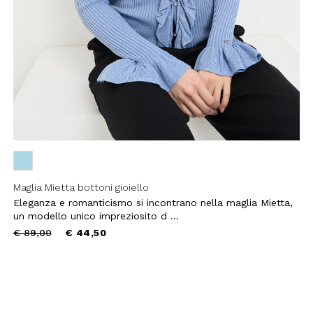
Maglia Mietta bottoni gioiello
Eleganza e romanticismo si incontrano nella maglia Mietta,
un modello unico impreziosito d ...
Price
to
€ 89,00
€ 44,50
reduced
from