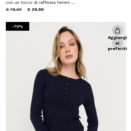
con un tocco di raffinata femmi ...
Price
to
€ 79,00
€ 39,50
reduced
from
-70%
Aggiungi
ai
preferiti