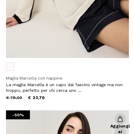
Maglia Marcella con nappine
La maglia Marcella è un capo dal fascino vintage ma non
troppo, perfetto per chi cerca uno ...
Price
to
€ 79,00
€ 23,70
reduced
from
-50%
Aggiungi
ai