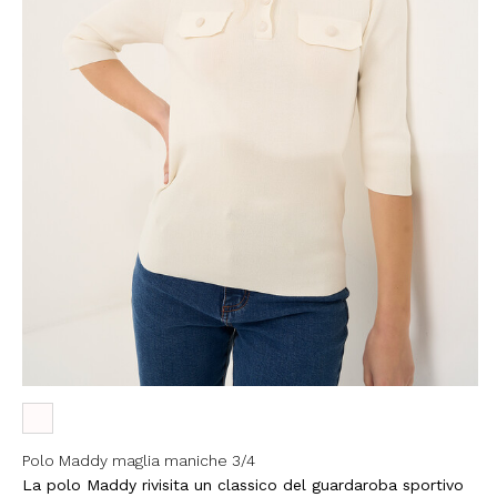
EMAIL
Con la creazione del tuo pro
compreso la nostra Privacy 
My Lovely Garden e di esse
QUESTO SITO È PROTETTO DA RECAPTC
PRIVACY
E
TERMINI DI SERVIZIO
GOOG
ISCR
Polo Maddy maglia maniche 3/4
La polo Maddy rivisita un classico del guardaroba sportivo