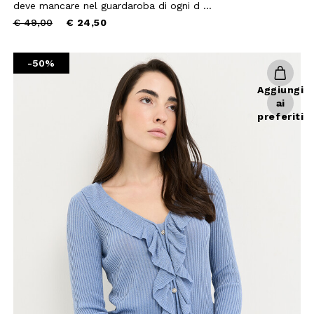
deve mancare nel guardaroba di ogni d ...
Price
to
€ 49,00
€ 24,50
reduced
from
-50%
Aggiungi
ai
preferiti