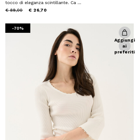
tocco di eleganza scintillante. Ca ...
Price
to
€ 89,00
€ 26,70
reduced
from
-70%
Aggiungi
ai
preferiti