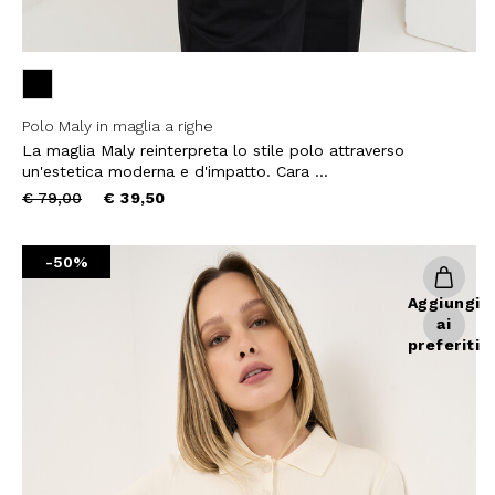
Polo Maly in maglia a righe
La maglia Maly reinterpreta lo stile polo attraverso
un'estetica moderna e d'impatto. Cara ...
10% DI
Price
to
€ 79,00
€ 39,50
reduced
sul tuo pri
from
-50%
Entra nella Community di
ai nostri consigli 
Aggiungi
ai
NOME
preferiti
COGNOME