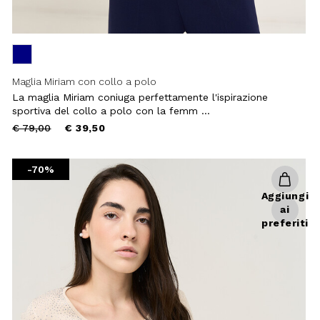
Maglia Miriam con collo a polo
La maglia Miriam coniuga perfettamente l'ispirazione
sportiva del collo a polo con la femm ...
Chiudi
Price
to
€ 79,00
€ 39,50
reduced
from
-70%
Aggiungi
ai
preferiti