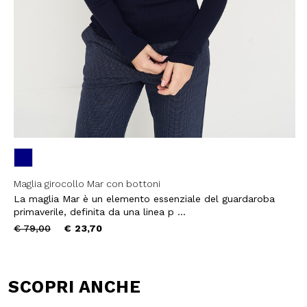
Maglia girocollo Mar con bottoni
La maglia Mar è un elemento essenziale del guardaroba
primaverile, definita da una linea p ...
Price
to
€ 79,00
€ 23,70
reduced
from
SCOPRI ANCHE