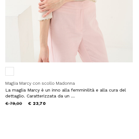
Maglia Marcy con scollo Madonna
La maglia Marcy è un inno alla femminilità e alla cura del
dettaglio. Caratterizzata da un ...
Price
to
€ 79,00
€ 23,70
reduced
from