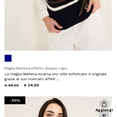
Maglia Marlena effetto doppio capo
La maglia Marlena incarna uno stile sofisticato e originale
grazie al suo ricercato effett ...
Price
to
€ 69,00
€ 34,50
reduced
from
-50%
Aggiungi
ai