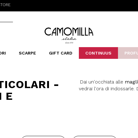
Camomilla Italia®
ORI
SCARPE
GIFT CARD
CONTINUUS
PROF
LERINE&MOCASSINI
ORSE
LEOPARDIER
SANDALI
FOULARD
ARCHIVIO
SNE
B
CATEGORIE
ICOLARI -
Dai un'occhiata alle
magli
Saldi -70%
vedrai l'ora di indossarle. 
Saldi -50%
 E
una maglia elegante 
Saldi -40%
amiche, una maglia dai 
Saldi -30%
vastissimo: maglie a righe
d'ape, con manica 
aggiunge dettagli glam e p
qui la maglia va r
pantalone skinny
e con