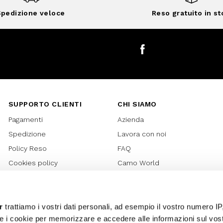
pedizione veloce
Reso gratuito in st
Facebook
SUPPORTO CLIENTI
CHI SIAMO
Pagamenti
Azienda
Spedizione
Lavora con noi
Policy Reso
FAQ
Cookies policy
Camo World
Richiesta Reso
Rubriche
Regolamento Gift Card
Bilancio di sostenibilità 2021
Regolamento Promozioni
Bilancio di sostenibilità 2022
r
trattiamo i vostri dati personali, ad esempio il vostro numero IP
e i cookie per memorizzare e accedere alle informazioni sul vos
Lover Card