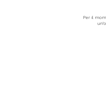
Giacche
Occhiali da Sole
Gilet
Ombrelli
Maglie
Gift box
Per il mo
un’o
Cardigan
Pantaloni
Jeans
Gonne
Bermuda
Top
T-Shirt
Tailleur
Trench