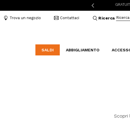
I SPEDIZIONE A 3,95€ PER ORDINI SUPERIORI A 49€
RESO GRATUITO IN
Ricerca
Trova un negozio
Contattaci
Ricerca
SALDI
ABBIGLIAMENTO
ACCESS
LABORATORIO
BAL
B
CATEGORIE
CATEGORIE
CATEGORIE
Indossa l'amore
Borse
Mocassini
Elegant Stories
Accessori Mare
Sandali
Abiti e tute
Cinture
Sneakers
Camicie e bluse
Bijoux
Piumini
Cappelli
Scopri 
Cappotti
Sciarpe e Foulard
Giubbini
Portafogli e Beauty