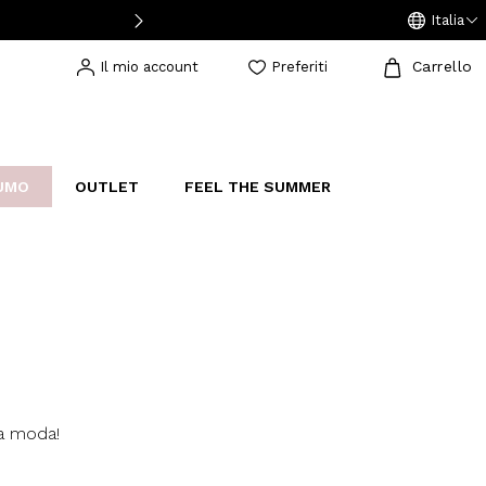
Italia
Carrello
Il mio account
Preferiti
UMO
OUTLET
FEEL THE SUMMER
AKERS
IJOUX
STUDIO
la moda!