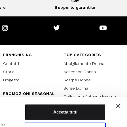
ore
Supporto garantito
Instagram
Twitter
Youtube
FRANCHISING
TOP CATEGORIES
Contatti
Abbigliamento Donna
Storia
Accessori Donna
Progetto
Scarpe Donna
Borse Donna
PROMOZIONI SEASONAL
Collezione Autunno Inverno
Black friday
Collezione Primavera Estate
Natale
Accetta tutti
SPECIAL PROMOTION
,
Armocromia
Saldi
tro