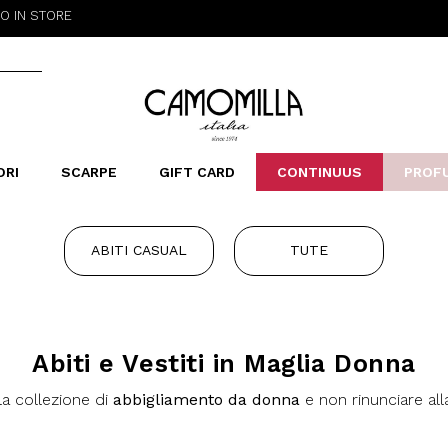
 STORE
Camomilla Italia®
ORI
SCARPE
GIFT CARD
CONTINUUS
PROF
LERINE&MOCASSINI
ORSE
LEOPARDIER
SANDALI
FOULARD
ARCHIVIO
SNE
B
CATEGORIE
ABITI CASUAL
TUTE
Saldi -70%
Saldi -50%
Saldi -40%
Saldi -30%
Abiti e Vestiti in Maglia Donna
la collezione di
abbigliamento da donna
e non rinunciare al